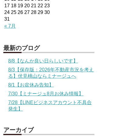
17
18
19
20
21
22
23
24
25
26
27
28
29
30
31
« 7月
最新のブログ
8/8【なんか良い日らしいです】
8/3【保存版：2026年不動産市況を考え
る】伏見桃山ならミナージュへ
8/1【お盆休み告知】
7/30【ミナージュ8月お休み情報】
7/28【LINEビジネスアカウント不具合
発生】
アーカイブ