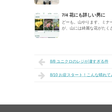
7/4 花にも詳しい男に
どーも。山やります、ミナー
が、山には綺麗な花がたくさ
8/8 ユニクロのレジが凄すぎる件
8/10 お盆スタート！こんな晴れ