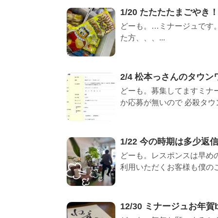
1/20 たたたたまごやき
どーも。…ミナージュです。 卵
た方、、、...
2/4 松本っさんのタウン
どーも。募集してますミナ
か応募が無いので 必殺タウン
1/22 今の時期は多少返
どーも。レスポンスは早めの
利用いただくお客様も僕のこ
12/30 ミナージュお年賀