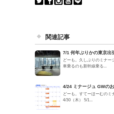
関連記事
7/1 何年ぶりかの東京出
どーも。久しぶりのミナージ
車乗るのも新幹線乗る...
4/24 ミナージュ GWの
どーも。すてーほーむのミナ
4/30（木） 5/1...