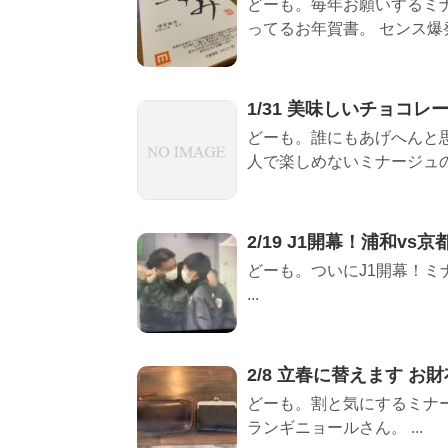
どーも。毎年お願いするミ
ってるお年賀書。 センス爆発や
1/31 美味しいチョコ
どーも。誰にもあげへんと
人で楽しめないミナージュの
2/19 J1開幕！浦和vs京
どーも。ついにJ1開幕！ミナー
...
2/8 立春に替えます お
どーも。割と気にするミナー
ランギニョールさん。 ...