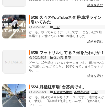
続きを読む
5/26 久々のYouTubeネタ 駐車場ライン
引いてみた
2022/5/26
日記
どーも。やってみるミナージュです。 こないだの 駐
車場ライン引いたの YouTube作りました。 ...
続きを読む
5/25 フットサルしてる？何をたわけが！
2022/5/25
体の話
,
日記
どーも。10年続けているミナージュです。 僕みたいな
ん“球蹴りごっこ”でした。 10年やっていますフットサ
ル。 ...
続きを読む
5/24 月極駐車場1台募集です。
2022/5/24
おすすめ物件
,
不動産の話
,
日記
どーも。自分でやりがちミナージュです。 地主さんか
らご依頼。 「駐車場1台貸したいんや」 「はい喜ん
で！」 ...