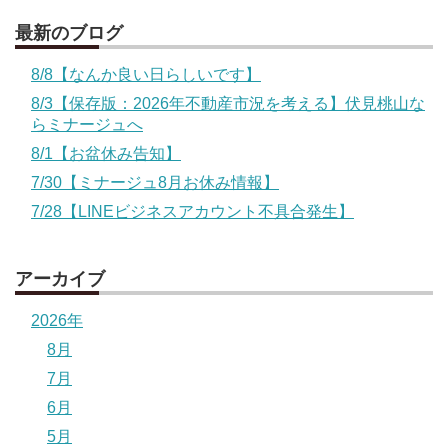
最新のブログ
8/8【なんか良い日らしいです】
8/3【保存版：2026年不動産市況を考える】伏見桃山な
らミナージュへ
8/1【お盆休み告知】
7/30【ミナージュ8月お休み情報】
7/28【LINEビジネスアカウント不具合発生】
アーカイブ
2026年
8月
7月
6月
5月