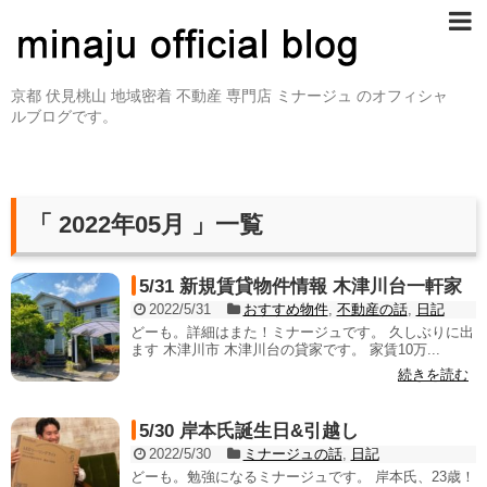
京都 伏見桃山 地域密着 不動産 専門店 ミナージュ のオフィシャ
ルブログです。
「 2022年05月 」一覧
5/31 新規賃貸物件情報 木津川台一軒家
2022/5/31
おすすめ物件
,
不動産の話
,
日記
どーも。詳細はまた！ミナージュです。 久しぶりに出
ます 木津川市 木津川台の貸家です。 家賃10万...
続きを読む
5/30 岸本氏誕生日&引越し
2022/5/30
ミナージュの話
,
日記
どーも。勉強になるミナージュです。 岸本氏、23歳！