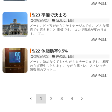
続きを読む
5/23 準備で決まる
2022/5/23
我思ふ
,
日記
どーも。ビビリだからこそミナージュです。 どんな場
面でも言えること 準備です。 コレで着地が変わりま
す。 プ...
続きを読む
5/22 体脂肪率9.5%
2022/5/22
体の話
,
日記
どーも。決めなくてもやりがちミナージュです。 相変
わらず摂生しとります。 ながら筋トレ、ストレッチ
週数回のフット...
続きを読む
1
2
3
4