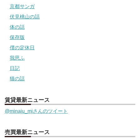
京都サンガ
伏見桃山の話
体の話
保存版
僕の定休日
我思ふ
日記
猫の話
賃貸最新ニュース
@minaju_mjさんのツイート
売買最新ニュース