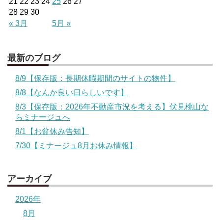
21
22
23
24
25
26
27
28
29
30
« 3月
5月 »
最新のブログ
8/9【保存版：長期休暇期間のサイトの物件】
8/8【なんか良い日らしいです】
8/3【保存版：2026年不動産市況を考える】伏見桃山な
らミナージュへ
8/1【お盆休み告知】
7/30【ミナージュ8月お休み情報】
アーカイブ
2026年
8月