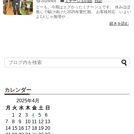
2025/4/4
ミナージュの話
,
日記
どーも。今期はエグかったミナージュです。 休みほぼ
無しで駆け抜けた2025年繁忙期。 お客様対応…いよい
よ1人じゃ無理や...
続きを読む
カレンダー
2025年4月
月
火
水
木
金
土
日
1
2
3
4
5
6
7
8
9
10
11
12
13
14
15
16
17
18
19
20