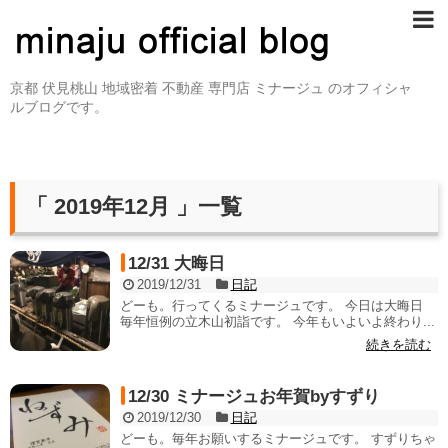
京都 伏見桃山 地域密着 不動産 専門店 ミナージュ のオフィシャ
ルブログです。
「 2019年12月 」一覧
12/31 大晦日
2019/12/31
日記
どーも。行ってくるミナージュです。 今日は大晦日
毎年恒例の立木山初詣です。 今年もいよいよ終わり...
続きを読む
12/30 ミナージュお年賀byすずり
2019/12/30
日記
どーも。毎年お願いするミナージュです。 すずりちゃ