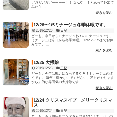
ガガガガガガーーーー！！ なんや！？と思って外出て
みたら ...
続きを読む
12/26〜1/5ミナージュ冬季休暇です。
2019/12/26
日記
どーも。今日からミナージュわ！のミナージュです。
ミナージュは今日から冬季休暇。 12/26〜1/5までお休
みです。 ...
続きを読む
12/25 大掃除
2019/12/25
日記
どーも。今年は戦力になってるやろ？ミナージュのぼ
くです。 毎年「動かないでください、私らがやります
から」的な雰囲気の大掃除です...
続きを読む
12/24 クリスマスイブ メリークリスマ
ス
2019/12/24
日記
どーも。もう何年もサンタさんは来ないミナージュの