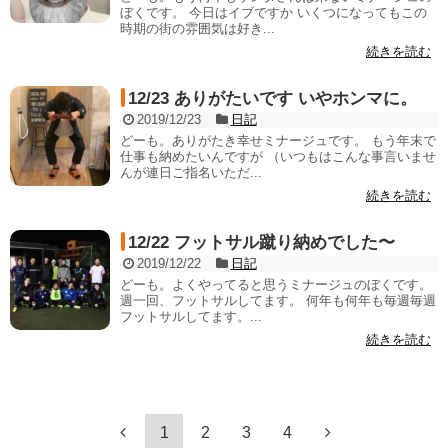
ぼくです。 今日はイブですか いくつになってもこの
時期の街の雰囲気は好き...
続きを読む
12/23 ありがたいです いやホンマに。
2019/12/23
日記
どーも。ありがたき幸せミナージュです。 もう年末で
仕事も納めたいんですが （いつもはこんな事言いませ
んが連日ご指名いただ...
続きを読む
12/22 フットサル蹴り納めでした〜
2019/12/22
日記
どーも。よくやってると思うミナージュのぼくです。
週一回、フットサルしてます。 何年も何年も毎週毎週
フットサルしてます。...
続きを読む
1
2
3
4