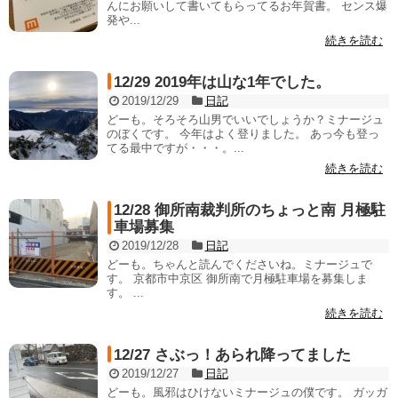
んにお願いして書いてもらってるお年賀書。 センス爆
発や...
続きを読む
12/29 2019年は山な1年でした。
2019/12/29
日記
どーも。そろそろ山男でいいでしょうか？ミナージュ
のぼくです。 今年はよく登りました。 あっ今も登っ
てる最中ですが・・・。...
続きを読む
12/28 御所南裁判所のちょっと南 月極駐
車場募集
2019/12/28
日記
どーも。ちゃんと読んでくださいね。ミナージュで
す。 京都市中京区 御所南で月極駐車場を募集しま
す。 ...
続きを読む
12/27 さぶっ！あられ降ってました
2019/12/27
日記
どーも。風邪はひけないミナージュの僕です。 ガッガ