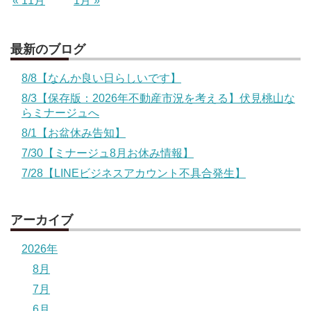
« 11月
1月 »
最新のブログ
8/8【なんか良い日らしいです】
8/3【保存版：2026年不動産市況を考える】伏見桃山な
らミナージュへ
8/1【お盆休み告知】
7/30【ミナージュ8月お休み情報】
7/28【LINEビジネスアカウント不具合発生】
アーカイブ
2026年
8月
7月
6月