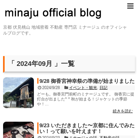
京都 伏見桃山 地域密着 不動産 専門店 ミナージュ のオフィシャ
ルブログです。
「 2024年09月 」一覧
9/28 御香宮神幸祭の準備が始まりました
2024/9/28
イベント・観光
,
日記
どーも。御香宮門前町のミナージュです。 御香宮に提
灯台が出ました^ ^ 秋が始まる！ジャケットの季節
や！...
続きを読む
9/23 いただきました〜京都に住んでみた
い！って願いを叶えます！
2024/9/23
ミナージュの話
,
不動産の話