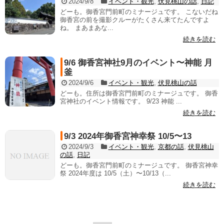
2024/9/8
イベント・観光
,
伏見桃山の話
,
日記
どーも。御香宮門前町のミナージュです。 こないだね
御香宮の前を撮影クルーがたくさん来てたんですよ
ね。 まあまあな...
続きを読む
9/6 御香宮神社9月のイベント〜神能 月
釜
2024/9/6
イベント・観光
,
伏見桃山の話
どーも。住所は御香宮門前町のミナージュです。 御香
宮神社のイベント情報です。 9/23 神能 ...
続きを読む
9/3 2024年御香宮神幸祭 10/5〜13
2024/9/3
イベント・観光
,
京都の話
,
伏見桃山
の話
,
日記
どーも。御香宮門前町のミナージュです。 御香宮神幸
祭 2024年度は 10/5（土）〜10/13（...
続きを読む