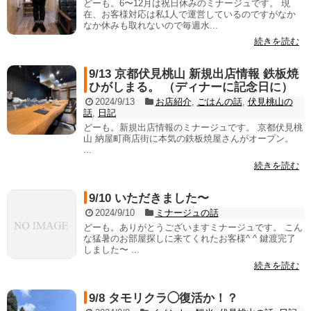
どーも。6〜12月は祝日休みのミナージュです。 現
在、お客様対応は私1人で運営しているのですがなか
なか休みも取れないので毎週水...
続きを読む
9/13 京都伏見桃山 新規出店情報 鉄板焼
ひがしまる。 （ディナーに記念日に）
2024/9/13
お店紹介
,
ごはんの話
,
伏見桃山の
話
,
日記
どーも。新規出店情報のミナージュです。 京都伏見桃
山 納屋町商店街に本気の鉄板焼屋さんがオープン。
...
続きを読む
9/10 いただきました〜
2024/9/10
ミナージュの話
どーも。ありがとうございますミナージュです。 こん
な猛暑のお部屋探しに来てくれたお客様^ ^ 鍵渡完了
しました〜 ...
続きを読む
9/8 タモリクラ◯復活か！？