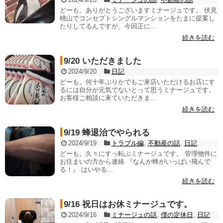
どーも。ありがとうございますミナージュです。 伏見
桃山でコンセプトシングルマンションをたまに提案し
たりしてるんですが、今回正に...
続きを読む
9/20 いただきました
2024/9/20
日記
どーも。何十年ぶりかでもご来店いただけるお店にす
るには自分が元気でないとって思うミナージュです。
お客様ご相談に来ていただきま...
続きを読む
9/19 蜂退治でやられる
2024/9/19
トラブル編
,
不動産の話
,
日記
どーも。久々にすっ転ぶミナージュです。 管理物件に
お住まいの方から連絡 『なんか蜂がいっぱい飛んで
る！』 はいやる...
続きを読む
9/16 祝日はお休ミナージュです。
2024/9/16
ミナージュの話
,
僕の定休日
,
日記