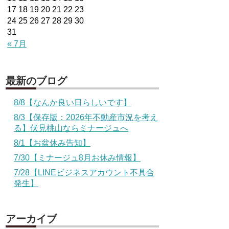
17
18
19
20
21
22
23
24
25
26
27
28
29
30
31
« 7月
最新のブログ
8/8【なんか良い日らしいです】
8/3【保存版：2026年不動産市況を考え
る】伏見桃山ならミナージュへ
8/1【お盆休み告知】
7/30【ミナージュ8月お休み情報】
7/28【LINEビジネスアカウント不具合
発生】
アーカイブ