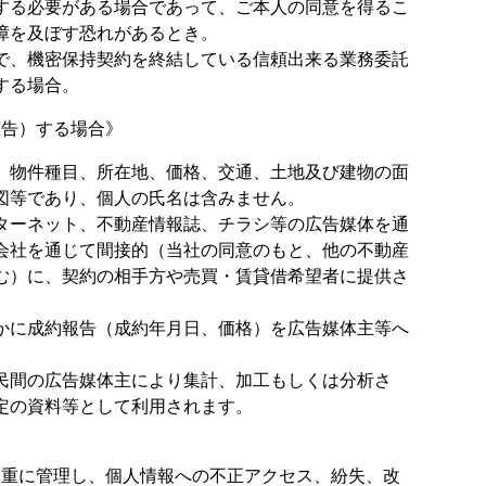
する必要がある場合であって、ご本人の同意を得るこ
障を及ぼす恐れがあるとき。
で、機密保持契約を終結している信頼出来る業務委託
する場合。
広告）する場合》
、物件種目、所在地、価格、交通、土地及び建物の面
図等であり、個人の氏名は含みません。
ターネット、不動産情報誌、チラシ等の広告媒体を通
会社を通じて間接的（当社の同意のもと、他の不動産
む）に、契約の相手方や売買・賃貸借希望者に提供さ
かに成約報告（成約年月日、価格）を広告媒体主等へ
民間の広告媒体主により集計、加工もしくは分析さ
定の資料等として利用されます。
慎重に管理し、個人情報への不正アクセス、紛失、改