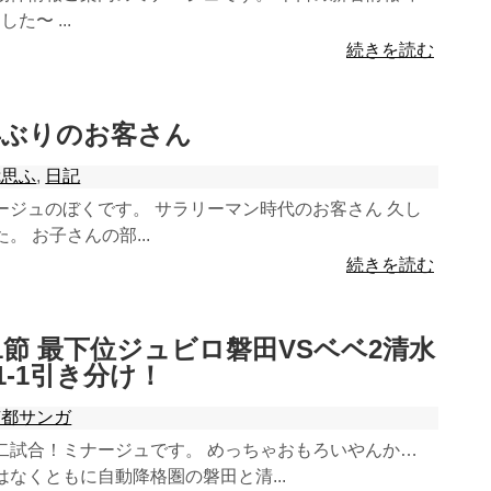
た〜 ...
続きを読む
0数年ぶりのお客さん
我思ふ
,
日記
ージュのぼくです。 サラリーマン時代のお客さん 久し
 お子さんの部...
続きを読む
1第31節 最下位ジュビロ磐田VSベベ2清水
1-1引き分け！
京都サンガ
二試合！ミナージュです。 めっちゃおもろいやんか…
なくともに自動降格圏の磐田と清...