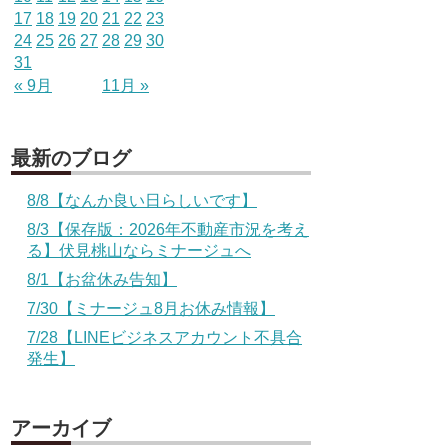
17
18
19
20
21
22
23
24
25
26
27
28
29
30
31
« 9月
11月 »
最新のブログ
8/8【なんか良い日らしいです】
8/3【保存版：2026年不動産市況を考え
る】伏見桃山ならミナージュへ
8/1【お盆休み告知】
7/30【ミナージュ8月お休み情報】
7/28【LINEビジネスアカウント不具合
発生】
アーカイブ