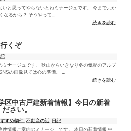
ないと思ってやらないとねミナージュです。 今までよか
なるから？ そうやって...
続きを読む
ぁ山行くぞ
日記
のミナージュです。 秋山からいきなり冬の気配のアルプ
NSの画像見ては心の準備。 ...
続きを読む
桃山学区中古戸建新着情報】今日の新着
ください。
おすすめ物件
,
不動産の話
,
日記
物件情報ご案内のミナージュです。 本日の新着情報 中