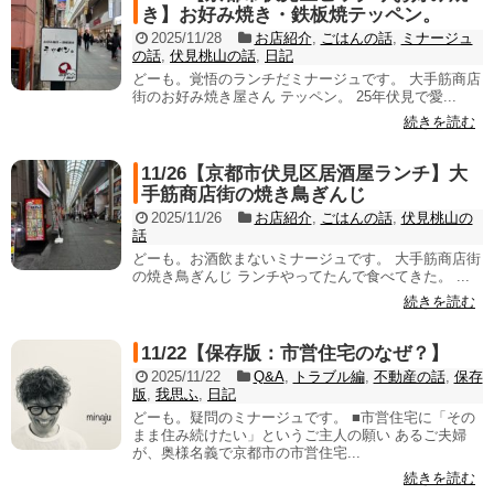
き】お好み焼き・鉄板焼テッペン。
2025/11/28
お店紹介
,
ごはんの話
,
ミナージュ
の話
,
伏見桃山の話
,
日記
どーも。覚悟のランチだミナージュです。 大手筋商店
街のお好み焼き屋さん テッペン。 25年伏見で愛...
続きを読む
11/26【京都市伏見区居酒屋ランチ】大
手筋商店街の焼き鳥ぎんじ
2025/11/26
お店紹介
,
ごはんの話
,
伏見桃山の
話
どーも。お酒飲まないミナージュです。 大手筋商店街
の焼き鳥ぎんじ ランチやってたんで食べてきた。 ...
続きを読む
11/22【保存版：市営住宅のなぜ？】
2025/11/22
Q&A
,
トラブル編
,
不動産の話
,
保存
版
,
我思ふ
,
日記
どーも。疑問のミナージュです。 ■市営住宅に「その
まま住み続けたい」というご主人の願い あるご夫婦
が、奥様名義で京都市の市営住宅...
続きを読む