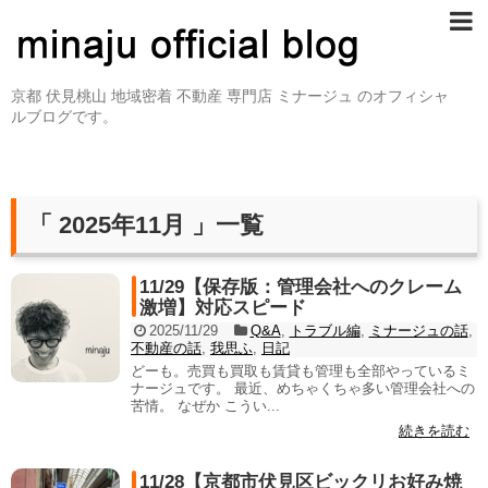
京都 伏見桃山 地域密着 不動産 専門店 ミナージュ のオフィシャ
ルブログです。
「 2025年11月 」一覧
11/29【保存版：管理会社へのクレーム
激増】対応スピード
2025/11/29
Q&A
,
トラブル編
,
ミナージュの話
,
不動産の話
,
我思ふ
,
日記
どーも。売買も買取も賃貸も管理も全部やっているミ
ナージュです。 最近、めちゃくちゃ多い管理会社への
苦情。 なぜか こうい...
続きを読む
11/28【京都市伏見区ビックリお好み焼