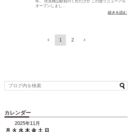
年。 伏見桃山駅前のくれたけが この度リニューアル
オープンしまし...
続きを読む
1
2
カレンダー
2025年11月
月
火
水
木
金
土
日