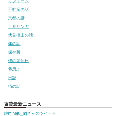
リフォーム
不動産の話
京都の話
京都サンガ
伏見桃山の話
体の話
保存版
僕の定休日
我思ふ
日記
猫の話
賃貸最新ニュース
@minaju_mjさんのツイート