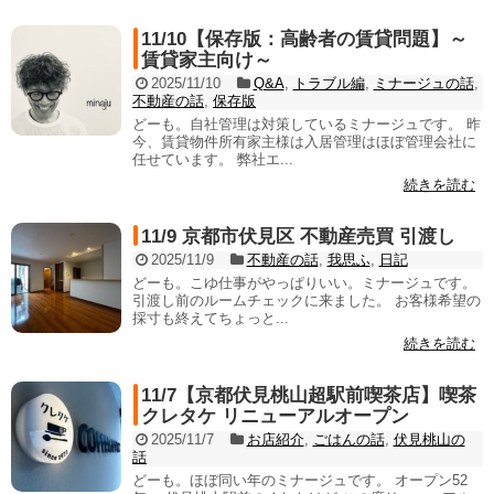
11/10【保存版：高齢者の賃貸問題】～
賃貸家主向け～
2025/11/10
Q&A
,
トラブル編
,
ミナージュの話
,
不動産の話
,
保存版
どーも。自社管理は対策しているミナージュです。 昨
今、賃貸物件所有家主様は入居管理はほぼ管理会社に
任せています。 弊社エ...
続きを読む
11/9 京都市伏見区 不動産売買 引渡し
2025/11/9
不動産の話
,
我思ふ
,
日記
どーも。こゆ仕事がやっぱりいい。ミナージュです。
引渡し前のルームチェックに来ました。 お客様希望の
採寸も終えてちょっと...
続きを読む
11/7【京都伏見桃山超駅前喫茶店】喫茶
クレタケ リニューアルオープン
2025/11/7
お店紹介
,
ごはんの話
,
伏見桃山の
話
どーも。ほぼ同い年のミナージュです。 オープン52