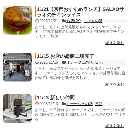
11/21【京都おすすめランチ】SALAOサ
ラオのチキンライス
2025/11/21
お店紹介
,
ごはんの話
どーも。たまには伏見区から出てみるミナージュで
す。 京都で超有名店SALAOサラオ 何が有名てチキン
ライス。 想像...
続きを読む
11/15 お店の塗装工場完了
2025/11/15
ミナージュの話
,
日記
どーも。毎日見てたらわからへんなるミナージュで
す。 ミナージュが入ってるマンションの外壁塗装に合
わせて店舗の外を修理塗装しまし...
続きを読む
11/13 新しい仲間
2025/11/13
ミナージュの話
,
日記
どーも。一目惚れるミナージュです。 ミナージュの店
頭に飾っているロボ 風吹いたりしたら首がフリフリす
る ...
続きを読む