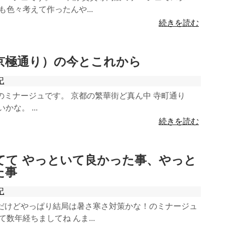
も色々考えて作ったんや...
続きを読む
町（京極通り）の今とこれから
記
のミナージュです。 京都の繁華街ど真ん中 寺町通り
な。 ...
続きを読む
家建てて やっといて良かった事、やっと
た事
記
だけどやっぱり結局は暑さ寒さ対策かな！のミナージュ
数年経ちましてね んま...