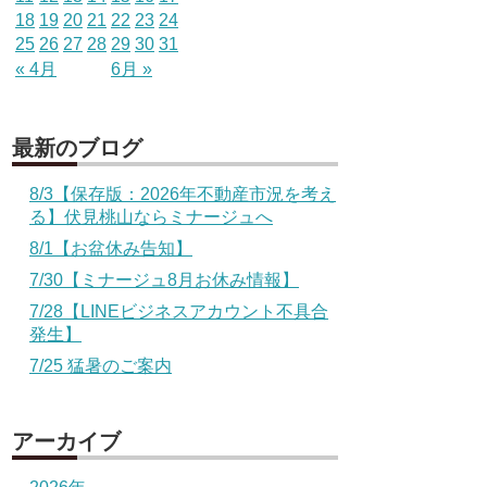
18
19
20
21
22
23
24
25
26
27
28
29
30
31
« 4月
6月 »
最新のブログ
8/3【保存版：2026年不動産市況を考え
る】伏見桃山ならミナージュへ
8/1【お盆休み告知】
7/30【ミナージュ8月お休み情報】
7/28【LINEビジネスアカウント不具合
発生】
7/25 猛暑のご案内
アーカイブ