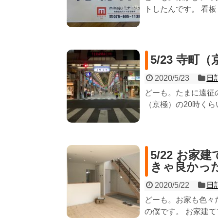
トしたんです。 看板
5/23 寺
2020/5/23
日
どーも。たまに遠征
（京極）の20時くらいか
5/22 お
きゃ良かっ
2020/5/22
日
どーも。お家も色々
の僕です。 お家建てて