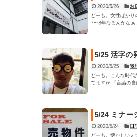
2020/5/26
お
どーも。女性ばかり
7〜8年なるんかなぁ。 
5/25 活字
2020/5/25
我
どーも。こんな時代
てますが 『言論の自
5/24 ミナ
2020/5/24
日
どーも。懐かしいミナ