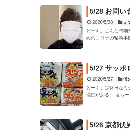
5/28 お
2020/5/28
ミ
どーも。こんな時期
めのコロナの緊急事態
5/27 サッ
2020/5/27
僕
どーも。定休日なミ
理由がある。 塩らー..
5/26 京