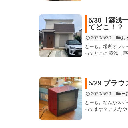
5/30【築
てどこ！？
2020/5/30
お
どーも。場所オッケ
ってとこに 築浅一戸建
5/29 ブ
2020/5/29
日
どーも。なんかスゲ
ってます？ こんなやつ。