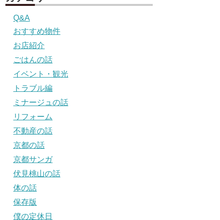
Q&A
おすすめ物件
お店紹介
ごはんの話
イベント・観光
トラブル編
ミナージュの話
リフォーム
不動産の話
京都の話
京都サンガ
伏見桃山の話
体の話
保存版
僕の定休日