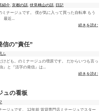
店紹介
,
京都の話
,
伏見桃山の話
,
日記
のミナージュです。 僕が気に入って買った自転車 もう
最近...
続きを読む
の発信の”責任”
思ふ
だけども。のミナージュの増原です。 だからいつも言っ
由』と『活字の発信』は...
続きを読む
ージュの看板
記
ージュです。 12年前 賃貸専門店ミナージュでスター