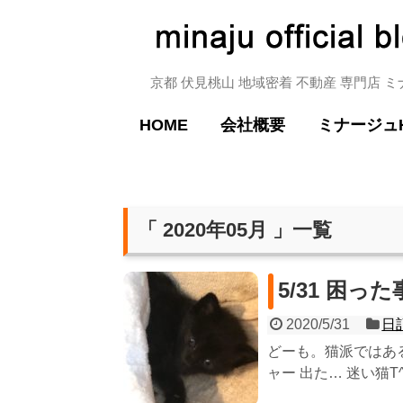
京都 伏見桃山 地域密着 不動産 専門店 
HOME
会社概要
ミナージュ
「 2020年05月 」一覧
5/31 困
2020/5/31
日
どーも。猫派ではあ
ャー 出た… 迷い猫T^