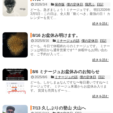
2026/3/4
保存版
,
僕の定休日
,
我思ふ
,
日記
どーも。急ぎましょう！ミナージュです。 明日2026年
3月5日：この日は、全人類「動くべき」最強の日！ カ
レンダーを見て...
続きを読む
8/16 お盆休み明けます。
2025/8/16
ミナージュの話
,
僕の定休日
,
日記
どーも。今日で休暇終わりのミナージュです。 ミナー
ジュは明日から通常営業です^ ^ 休暇中もお問い合わ
せ、ご予約が入って...
続きを読む
8/6 ミナージュお盆休みのお知らせ
2025/8/6
ミナージュの話
,
僕の定休日
,
日記
どーも。しかしまぁなんですな〜毎日暑いですね〜ミ
ナージュです。 ミナージュ来週からお盆休み入りま
す。 賃貸も売買もずーっ...
続きを読む
7/13 久しぶりの登山 大山へ