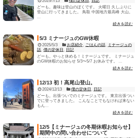
2025/7/13
僕の定休日
,
日記
どーも。趣味は登山のぼくです。 火曜日 久しぶりに
登山に行ってきました。 鳥取 中国地方最高峰 大山。
...
続きを読む
5/3 ミナージュのGW休暇
2025/5/3
お店紹介
,
ごはんの話
,
ミナージュの
話
,
僕の定休日
,
日記
どーも。やっと休める！ミナージュです。 ミナージュ
のGW休暇のお知らせ 5/3〜5/7 お休みです。 ...
続きを読む
12/13 初！高尾山登山。
2024/12/13
僕の定休日
,
日記
どーも。出張ついでのミナージュです。 東京出張つい
でに登ってきました。 こんなことでもなければ来ない
もん...
続きを読む
12/5【ミナージュの冬期休暇お知らせ】
期間中の問い合わせについて