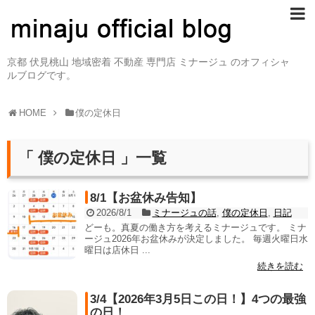
京都 伏見桃山 地域密着 不動産 専門店 ミナージュ のオフィシャ
ルブログです。
HOME
僕の定休日
「 僕の定休日 」一覧
8/1【お盆休み告知】
2026/8/1
ミナージュの話
,
僕の定休日
,
日記
どーも。真夏の働き方を考えるミナージュです。 ミナ
ージュ2026年お盆休みが決定しました。 毎週火曜日水
曜日は店休日 ...
続きを読む
3/4【2026年3月5日この日！】4つの最強
の日！