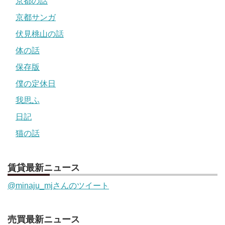
京都の話
京都サンガ
伏見桃山の話
体の話
保存版
僕の定休日
我思ふ
日記
猫の話
賃貸最新ニュース
@minaju_mjさんのツイート
売買最新ニュース