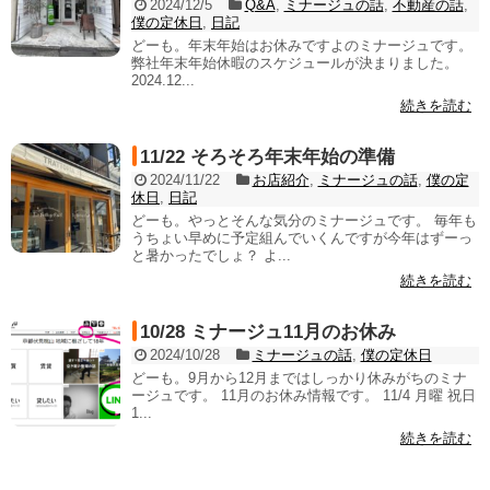
2024/12/5
Q&A
,
ミナージュの話
,
不動産の話
,
僕の定休日
,
日記
どーも。年末年始はお休みですよのミナージュです。
弊社年末年始休暇のスケジュールが決まりました。
2024.12...
続きを読む
11/22 そろそろ年末年始の準備
2024/11/22
お店紹介
,
ミナージュの話
,
僕の定
休日
,
日記
どーも。やっとそんな気分のミナージュです。 毎年も
うちょい早めに予定組んでいくんですが今年はずーっ
と暑かったでしょ？ よ...
続きを読む
10/28 ミナージュ11月のお休み
2024/10/28
ミナージュの話
,
僕の定休日
どーも。9月から12月まではしっかり休みがちのミナ
ージュです。 11月のお休み情報です。 11/4 月曜 祝日
1...
続きを読む