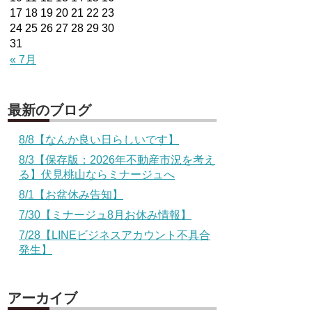
17
18
19
20
21
22
23
24
25
26
27
28
29
30
31
« 7月
最新のブログ
8/8【なんか良い日らしいです】
8/3【保存版：2026年不動産市況を考え
る】伏見桃山ならミナージュへ
8/1【お盆休み告知】
7/30【ミナージュ8月お休み情報】
7/28【LINEビジネスアカウント不具合
発生】
アーカイブ