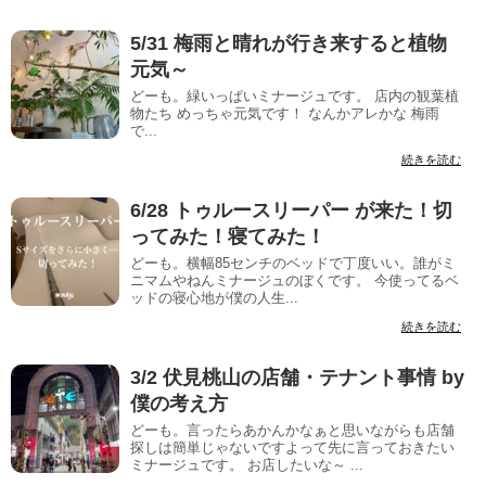
5/31 梅雨と晴れが行き来すると植物
元気～
どーも。緑いっぱいミナージュです。 店内の観葉植
物たち めっちゃ元気です！ なんかアレかな 梅雨
で...
続きを読む
6/28 トゥルースリーパー が来た！切
ってみた！寝てみた！
どーも。横幅85センチのベッドで丁度いい。誰がミ
ニマムやねんミナージュのぼくです。 今使ってるベ
ッドの寝心地が僕の人生...
続きを読む
3/2 伏見桃山の店舗・テナント事情 by
僕の考え方
どーも。言ったらあかんかなぁと思いながらも店舗
探しは簡単じゃないですよって先に言っておきたい
ミナージュです。 お店したいな～ ...