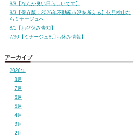
8/8【なんか良い日らしいです】
8/3【保存版：2026年不動産市況を考える】伏見桃山な
らミナージュへ
8/1【お盆休み告知】
7/30【ミナージュ8月お休み情報】
アーカイブ
2026年
8月
7月
6月
5月
4月
3月
2月