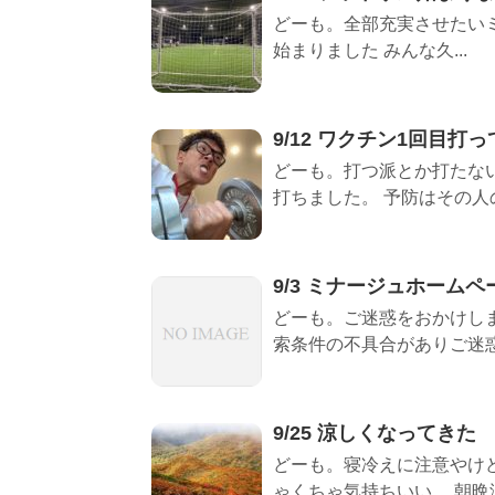
どーも。全部充実させたいミ
始まりました みんな久...
9/12 ワクチン1回目打
どーも。打つ派とか打たな
打ちました。 予防はその人の
9/3 ミナージュホーム
どーも。ご迷惑をおかけし
索条件の不具合がありご迷惑
9/25 涼しくなってきた
どーも。寝冷えに注意やけ
ゃくちゃ気持ちいい。 朝晩涼