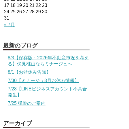
17
18
19
20
21
22
23
24
25
26
27
28
29
30
31
« 7月
最新のブログ
8/3【保存版：2026年不動産市況を考え
る】伏見桃山ならミナージュへ
8/1【お盆休み告知】
7/30【ミナージュ8月お休み情報】
7/28【LINEビジネスアカウント不具合
発生】
7/25 猛暑のご案内
アーカイブ