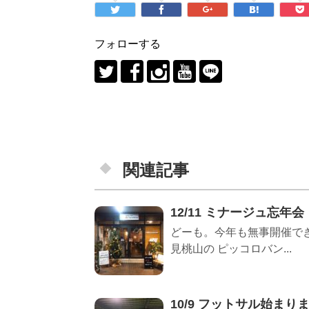
フォローする
関連記事
12/11 ミナージュ忘年会
どーも。今年も無事開催でき
見桃山の ピッコロバン...
10/9 フットサル始まり