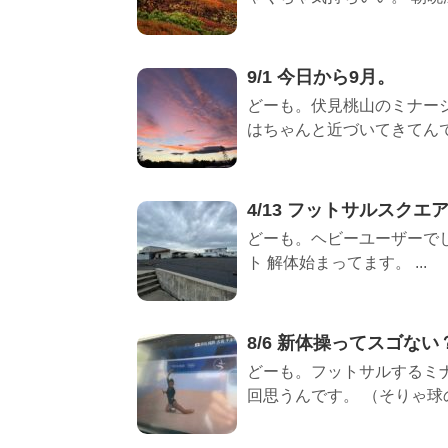
9/1 今日から9月。
どーも。伏見桃山のミナージ
はちゃんと近づいてきてんで.
4/13 フットサルスクエ
どーも。ヘビーユーザーで
ト 解体始まってます。 ...
8/6 新体操ってスゴない
どーも。フットサルするミナ
回思うんです。 （そりゃ球の