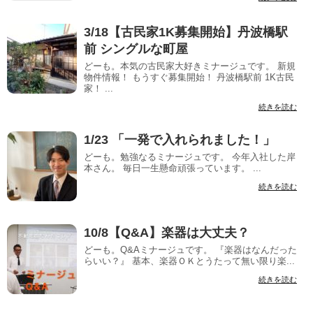
3/18【古民家1K募集開始】丹波橋駅
前 シングルな町屋
どーも。本気の古民家大好きミナージュです。 新規
物件情報！ もうすぐ募集開始！ 丹波橋駅前 1K古民
家！ ...
続きを読む
1/23 「一発で入れられました！」
どーも。勉強なるミナージュです。 今年入社した岸
本さん。 毎日一生懸命頑張っています。 ...
続きを読む
10/8【Q&A】楽器は大丈夫？
どーも。Q&Aミナージュです。 『楽器はなんだった
らいい？』 基本、楽器ＯＫとうたって無い限り楽...
続きを読む