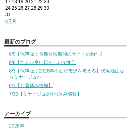
17
18
19
20
21
22
23
24
25
26
27
28
29
30
31
« 7月
最新のブログ
8/9【保存版：長期休暇期間のサイトの物件】
8/8【なんか良い日らしいです】
8/3【保存版：2026年不動産市況を考える】伏見桃山な
らミナージュへ
8/1【お盆休み告知】
7/30【ミナージュ8月お休み情報】
アーカイブ
2026年