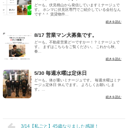
どーも。伏見桃山から発信していますミナージュで
す。 ホンマに伏見区専門でご紹介している会社なん
です＾＾ 賃貸物件...
続きを読む
8/17 営業マン大募集です。
どーも。不動産営業どーですかー！？ミナージュで
す。 まずはこちらをご覧ください。 これから秋、
春...
続きを読む
5/30 毎週水曜は定休日
どーも。体が重いミナージュです。 毎週水曜はミナ
ージュ定休日 休んでます。 よろしくお願いしま
す。...
続きを読む
3/14【私ごと】45歳なりました感謝！