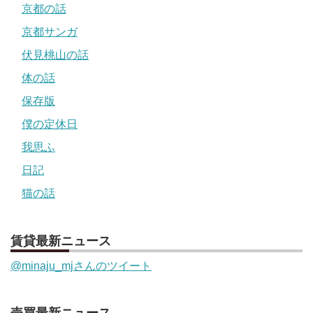
京都の話
京都サンガ
伏見桃山の話
体の話
保存版
僕の定休日
我思ふ
日記
猫の話
賃貸最新ニュース
@minaju_mjさんのツイート