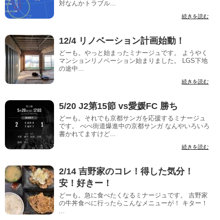
対なんかトラブル...
続きを読む
12/4 リノベーション計画始動！
どーも。やっと始まったミナージュです。 ようやく
マンションリノベーション始まりました。 LGS下地
の途中...
続きを読む
5/20 J2第15節 vs愛媛FC 勝ち
どーも。それでも京都サンガを応援するミナージュ
です。 べべ街道爆進中の京都サンガ なんやいろいろ
書かれてますけど...
続きを読む
2/14 吉野家のコレ！得した気分！
安！好きー！
どーも。急に食べたくなるミナージュです。 吉野家
の牛丼食べに行ったらこんなメニューが！ キター！
...