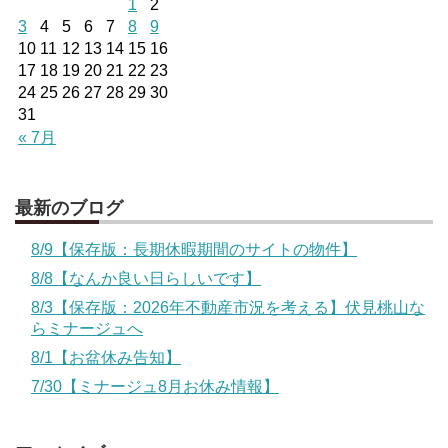
1
2
3
4
5
6
7
8
9
10
11
12
13
14
15
16
17
18
19
20
21
22
23
24
25
26
27
28
29
30
31
« 7月
最新のブログ
8/9【保存版：長期休暇期間のサイトの物件】
8/8【なんか良い日らしいです】
8/3【保存版：2026年不動産市況を考える】伏見桃山な
らミナージュへ
8/1【お盆休み告知】
7/30【ミナージュ8月お休み情報】