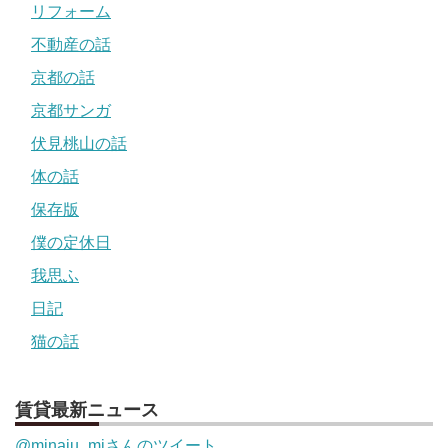
リフォーム
不動産の話
京都の話
京都サンガ
伏見桃山の話
体の話
保存版
僕の定休日
我思ふ
日記
猫の話
賃貸最新ニュース
@minaju_mjさんのツイート