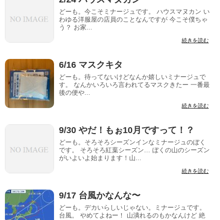
どーも。今こそミナージュです。 ハウスマヌカン い
わゆる洋服屋の店員のことなんですが 今こそ僕ちゃ
う？ お家...
続きを読む
6/16 マスクキタ
どーも。待ってないけどなんか嬉しいミナージュで
す。 なんかいろいろ言われてるマスクきたー 一番最
後の便や...
続きを読む
9/30 やだ！もぉ10月ですって！？
どーも。そろそろシーズンインなミナージュのぼく
です。 そろそろ紅葉シーズン… ぼくの山のシーズン
がいよいよ始まります！山...
続きを読む
9/17 台風かなんな〜
どーも。デカいらしいじゃない。ミナージュです。
台風。 やめてよねー！ 山潰れるのもかなんけど 絶