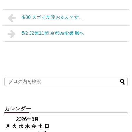
4/30 スゴイ友達おるんです。
5/2 J2第11節 京都vs愛媛 勝ち
カレンダー
2026年8月
月
火
水
木
金
土
日