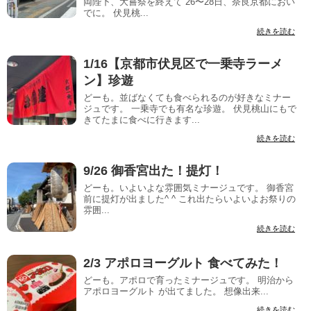
両陛下、大嘗祭を終えて 26〜28日、奈良京都におい
でに。 伏見桃...
続きを読む
1/16【京都市伏見区で一乗寺ラーメ
ン】珍遊
どーも。並ばなくても食べられるのが好きなミナー
ジュです。 一乗寺でも有名な珍遊。 伏見桃山にもで
きてたまに食べに行きます...
続きを読む
9/26 御香宮出た！提灯！
どーも。いよいよな雰囲気ミナージュです。 御香宮
前に提灯が出ました^ ^ これ出たらいよいよお祭りの
雰囲...
続きを読む
2/3 アポロヨーグルト 食べてみた！
どーも。アポロで育ったミナージュです。 明治から
アポロヨーグルト が出てました。 想像出来...
続きを読む