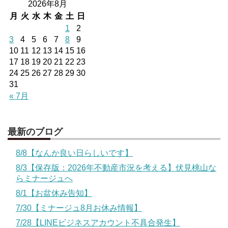
2026年8月
月
火
水
木
金
土
日
1
2
3
4
5
6
7
8
9
10
11
12
13
14
15
16
17
18
19
20
21
22
23
24
25
26
27
28
29
30
31
« 7月
最新のブログ
8/8【なんか良い日らしいです】
8/3【保存版：2026年不動産市況を考える】伏見桃山な
らミナージュへ
8/1【お盆休み告知】
7/30【ミナージュ8月お休み情報】
7/28【LINEビジネスアカウント不具合発生】