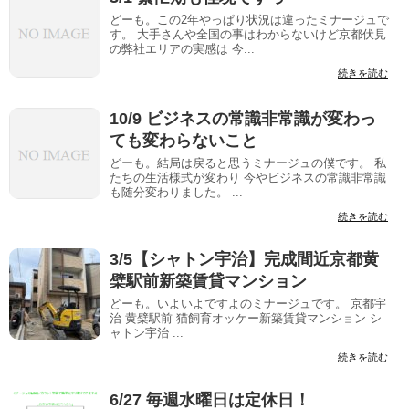
どーも。この2年やっぱり状況は違ったミナージュで
す。 大手さんや全国の事はわからないけど京都伏見
の弊社エリアの実感は 今...
続きを読む
10/9 ビジネスの常識非常識が変わっ
ても変わらないこと
どーも。結局は戻ると思うミナージュの僕です。 私
たちの生活様式が変わり 今やビジネスの常識非常識
も随分変わりました。 ...
続きを読む
3/5【シャトン宇治】完成間近京都黄
檗駅前新築賃貸マンション
どーも。いよいよですよのミナージュです。 京都宇
治 黄檗駅前 猫飼育オッケー新築賃貸マンション シ
ャトン宇治 ...
続きを読む
6/27 毎週水曜日は定休日！