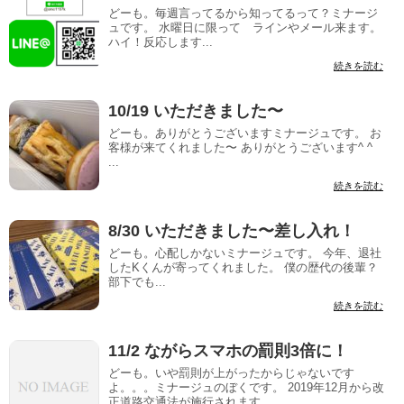
どーも。毎週言ってるから知ってるって？ミナージ
ュです。 水曜日に限って ラインやメール来ます。
ハイ！反応します...
続きを読む
10/19 いただきました〜
どーも。ありがとうございますミナージュです。 お
客様が来てくれました〜 ありがとうございます^ ^
...
続きを読む
8/30 いただきました〜差し入れ！
どーも。心配しかないミナージュです。 今年、退社
したKくんが寄ってくれました。 僕の歴代の後輩？
部下でも...
続きを読む
11/2 ながらスマホの罰則3倍に！
どーも。いや罰則が上がったからじゃないです
よ。。。ミナージュのぼくです。 2019年12月から改
正道路交通法が施行されます。 ...