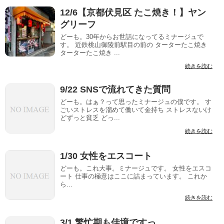
12/6【京都伏見区 たこ焼き！】ヤン
グリーフ
どーも。30年からお世話になってるミナージュで
す。 近鉄桃山御陵前駅目の前の ターターたこ焼き
ターターたこ焼き ...
続きを読む
9/22 SNSで流れてきた質問
どーも。はぁ？って思ったミナージュの僕です。 す
ごいストレスを溜めて働いて金持ち ストレスないけ
どずっと貧乏 どっ...
続きを読む
1/30 女性をエスコート
どーも。これ大事。ミナージュです。 女性をエスコ
ート 仕事の極意はここに詰まっています。 これか
ら...
続きを読む
3/1 繁忙期も佳境ですっ