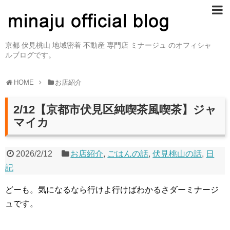
京都 伏見桃山 地域密着 不動産 専門店 ミナージュ のオフィシャ
ルブログです。
HOME
お店紹介
2/12【京都市伏見区純喫茶風喫茶】ジャ
マイカ
2026/2/12
お店紹介
,
ごはんの話
,
伏見桃山の話
,
日
記
どーも。気になるなら行けよ行けばわかるさダーミナージ
ュです。