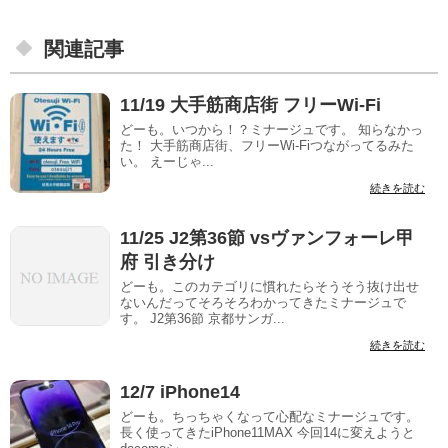
関連記事
11/19 大手筋商店街 フリーWi-Fi
どーも。いつから！？ミナージュです。 知らなかっ
た！ 大手筋商店街、フリーWi-Fiつながってるみた
い。 えーじゃ...
続きを読む
11/25 J2第36節 vsヴァンフォーレ甲
府 引き分け
どーも。このカテゴリに慣れたらそうそう抜け出せ
ないんだってそろそろわかってきたミナージュで
す。 J2第36節 京都サンガ...
続きを読む
12/7 iPhone14
どーも。ちっちゃくなって心配なミナージュです。
長く使ってきたiPhone11MAX 今回14に変えようと