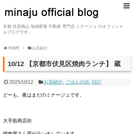
京都 伏見桃山 地域密着 不動産 専門店 ミナージュ のオフィシャ
ルブログです。
HOME
お店紹介
10/12 【京都市伏見区焼肉ランチ】 蔵
2025/10/12
お店紹介
,
ごはんの話
,
日記
どーも。夜はまだのミナージュです。
大手筋商店街
焼肉屋さん蔵がランチしています。