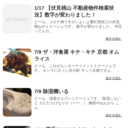
1/17 【伏見桃山 不動産物件検索状
況】数字が変わりました！
どーも。コロナ禍ですがいよいよ繁忙期突入の伏見
桃山のミナージュです。 数字が変わりました。 何言
ってんの...
続きを読む
7/9 ザ・洋食屋 キチ・キチ 京都 オム
ライス
どーも。これがエンターテイメントミナージュで
す。 ホンマに久々に先斗町 ザッツ京都ですよ。 ...
続きを読む
7/9 除湿機いる
どーも。湿度がエグいミナージュです。 除湿しない
と カビだらけなりそ（ーー；） 梅雨やねんから こ
ん...
続きを読む