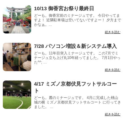
10/13 御香宮お祭り最終日
どーも。御香宮前のミナージュです。 今日やってま
すよ！ 近隣駐車場は空いてないですよー！ 夕方まで
かなぁ。...
続きを読む
7/28 パソコン増設＆新システム導入
どーも。11年目突入ミナージュです。 この7月でミ
ナージュ立ち上げ丸10年経ってました。 7月1日やっ
た^^; ...
続きを読む
4/17 ミズノ京都伏見フットサルコー
ト
どーも。麓のミナージュです。 4月に完成した桃山
城の横 ミズノ京都伏見フットサルコート に行ってき
ました。 ...
続きを読む