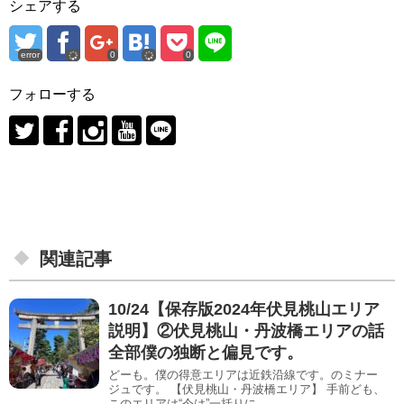
シェアする
error
0
0
フォローする
関連記事
10/24【保存版2024年伏見桃山エリア
説明】②伏見桃山・丹波橋エリアの話
全部僕の独断と偏見です。
どーも。僕の得意エリアは近鉄沿線です。のミナー
ジュです。 【伏見桃山・丹波橋エリア】 手前ども、
このエリアは“今は”一括りに...