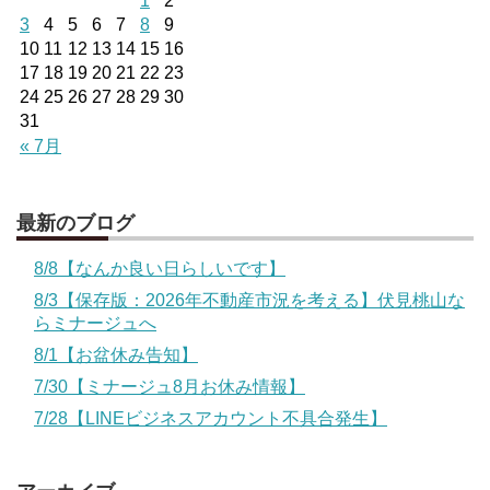
1
2
3
4
5
6
7
8
9
10
11
12
13
14
15
16
17
18
19
20
21
22
23
24
25
26
27
28
29
30
31
« 7月
最新のブログ
8/8【なんか良い日らしいです】
8/3【保存版：2026年不動産市況を考える】伏見桃山な
らミナージュへ
8/1【お盆休み告知】
7/30【ミナージュ8月お休み情報】
7/28【LINEビジネスアカウント不具合発生】