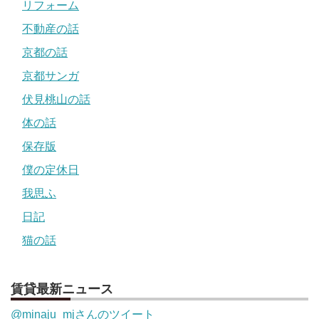
リフォーム
不動産の話
京都の話
京都サンガ
伏見桃山の話
体の話
保存版
僕の定休日
我思ふ
日記
猫の話
賃貸最新ニュース
@minaju_mjさんのツイート