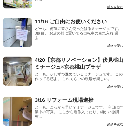
続きを読む
11/16 ご自由にお使いください
どーも。何気に皆さん使ったはるミナージュです。
3個目。 お店の前に置いてる自転車の空気入れ 過
去...
続きを読む
4/20【京都リノベーション】伏見桃山
ミナージュ×京都桃山プラザ
どーも。少しずつ進めているミナージュです。 この
作ってる感よ。 これくらいの現場が楽しい。...
続きを読む
3/16 リフォーム現場進捗
どーも。こっから早い？ミナージュです。 今日は作
業中の写真。 ここから造作入ったり、細かい微調
整...
続きを読む