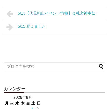
5/13【伏見桃山イベント情報】金札宮神幸祭
5/15 肥えました
カレンダー
2026年8月
月
火
水
木
金
土
日