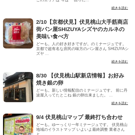
続きを読む
2/10【京都伏見】伏見桃山大手筋商店
街パン屋SHIZUYAシズヤのカルネの
美味い食べ方
どーも。人の好き好きですが。のミナージュです。
京都で超有名な庶民の味方のパン屋さん SHIZUYAシ
ズヤ ...
続きを読む
8/30 【伏見桃山駅新店情報】お好み
焼き銀の卵
どーも。新しい情報配信のミナージュです。 前に丹
波屋入ってたとこね 銀の卵出来ました。 ...
続きを読む
9/4 伏見桃山マップ 最終打ち合わせ
どーも。ゆーっくり一年ミナージュです。 伏見桃山
地域のイラストマップ いよいよ最終調整 業者さん
と...