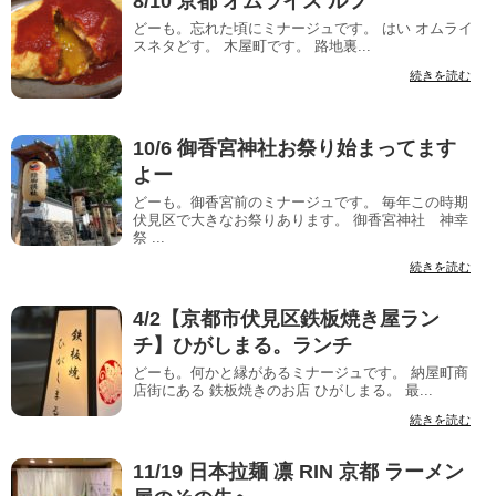
8/10 京都 オムライス ルフ
どーも。忘れた頃にミナージュです。 はい オムライ
スネタどす。 木屋町です。 路地裏...
続きを読む
10/6 御香宮神社お祭り始まってます
よー
どーも。御香宮前のミナージュです。 毎年この時期
伏見区で大きなお祭りあります。 御香宮神社 神幸
祭 ...
続きを読む
4/2【京都市伏見区鉄板焼き屋ラン
チ】ひがしまる。ランチ
どーも。何かと縁があるミナージュです。 納屋町商
店街にある 鉄板焼きのお店 ひがしまる。 最...
続きを読む
11/19 日本拉麺 凛 RIN 京都 ラーメン