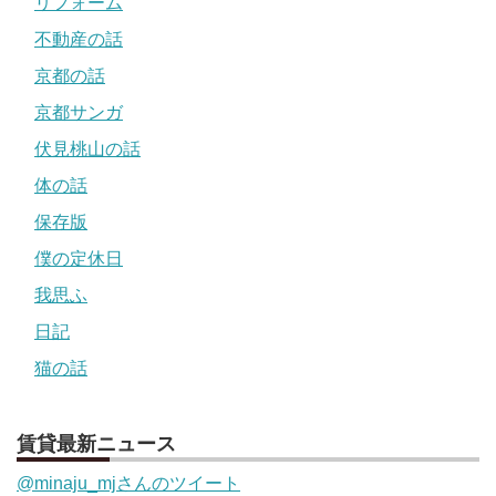
リフォーム
不動産の話
京都の話
京都サンガ
伏見桃山の話
体の話
保存版
僕の定休日
我思ふ
日記
猫の話
賃貸最新ニュース
@minaju_mjさんのツイート