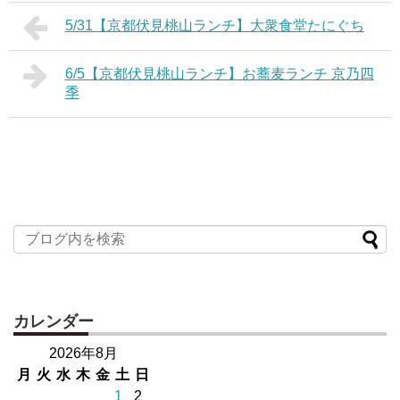
5/31【京都伏見桃山ランチ】大衆食堂たにぐち
6/5【京都伏見桃山ランチ】お蕎麦ランチ 京乃四
季
カレンダー
2026年8月
月
火
水
木
金
土
日
1
2