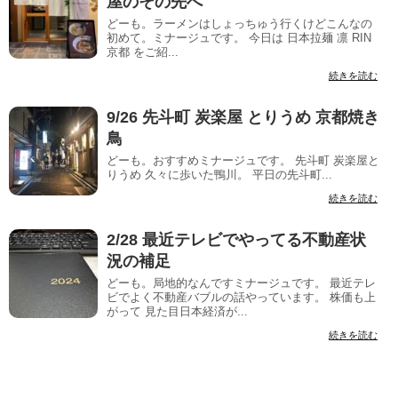
屋のその先へ
どーも。ラーメンはしょっちゅう行くけどこんなの
初めて。ミナージュです。 今日は 日本拉麺 凛 RIN
京都 をご紹...
続きを読む
9/26 先斗町 炭楽屋 とりうめ 京都焼き
鳥
どーも。おすすめミナージュです。 先斗町 炭楽屋と
りうめ 久々に歩いた鴨川。 平日の先斗町...
続きを読む
2/28 最近テレビでやってる不動産状
況の補足
どーも。局地的なんですミナージュです。 最近テレ
ビでよく不動産バブルの話やっています。 株価も上
がって 見た目日本経済が...
続きを読む