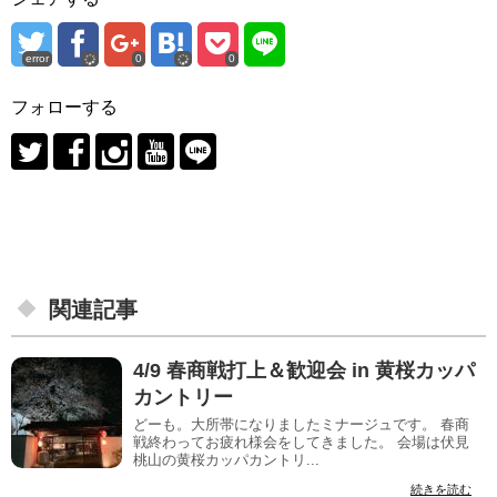
error
0
0
フォローする
関連記事
4/9 春商戦打上＆歓迎会 in 黄桜カッパ
カントリー
どーも。大所帯になりましたミナージュです。 春商
戦終わってお疲れ様会をしてきました。 会場は伏見
桃山の黄桜カッパカントリ...
続きを読む