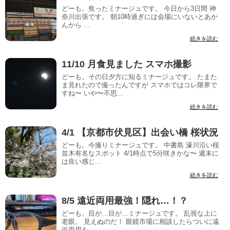
どーも。焦ったミナージュです。 今日から3日間 神
奈川出張です。 朝10時過ぎには会場にいないとあか
んから ...
続きを読む
11/10 月食見ました スマホ撮影
どーも。その日夕方に知るミナージュです。 たまた
ま見れたので撮ったんですが スマホではコレ限界で
すね〜 いや〜不思...
続きを読む
4/1 【京都市伏見区】出会い橋 桜状況
どーも。今撮りミナージュです。 中書島 濠川沿い桜
並木有名なスポット 4/1時点で5分咲きかな〜 週末に
は良い感じ...
続きを読む
8/5 遠近両用最強！隠れ…！？
どーも。目が…目が…ミナージュです。 乱視な上に
老眼。 見えぬのだ！ 眼鏡市場に相談したらついに遠
近両用を...