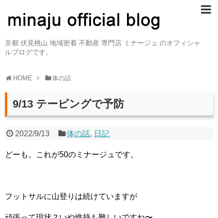
京都 伏見桃山 地域密着 不動産 専門店 ミナージュ のオフィシャ
ルブログです。
HOME
体の話
9/13 テーピングで予防
2022/9/13
体の話
,
日記
どーも。これが50のミナージュです。
フットサルに山登りは続けていますが
頑張って現状？いや維持も難しいですね〜