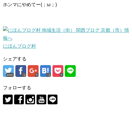
ホンマにやめてー(；ω；)
にほんブログ村
シェアする
error
0
0
フォローする