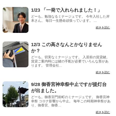
1/23 「一発で入れられました！」
どーも。勉強なるミナージュです。 今年入社した岸
本さん。 毎日一生懸命頑張っています。 ...
続きを読む
12/3 この高さなんとかなりません
か？
どーも。切実なミナージュです。 入居前の賃貸鍵。
賃貸ご案内時には鍵の手配が必要でいろんな形があ
ります。 管理会社...
続きを読む
9/28 御香宮神幸祭中止ですが提灯台
が出ました。
どーも。御香宮門前町のミナージュです。 御香宮神
幸祭 コロナ影響から中止。 毎年この時期神幸祭があ
り、御香宮、御香...
続きを読む