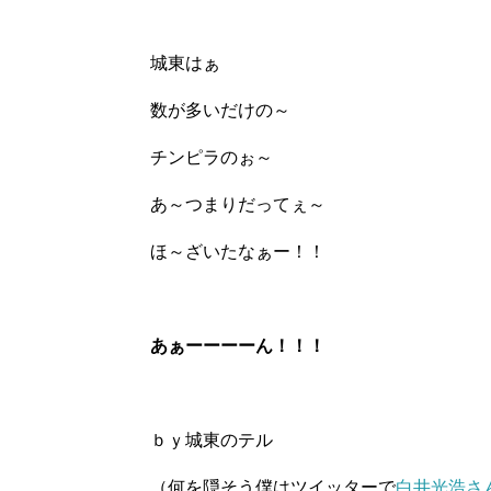
城東はぁ
数が多いだけの～
チンピラのぉ～
あ～つまりだってぇ～
ほ～ざいたなぁー！！
あぁーーーーん！！！
ｂｙ城東のテル
（何を隠そう僕はツイッターで
白井光浩さ