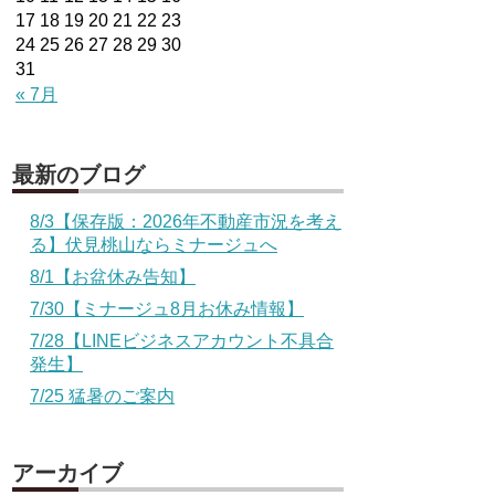
17
18
19
20
21
22
23
24
25
26
27
28
29
30
31
« 7月
最新のブログ
8/3【保存版：2026年不動産市況を考え
る】伏見桃山ならミナージュへ
8/1【お盆休み告知】
7/30【ミナージュ8月お休み情報】
7/28【LINEビジネスアカウント不具合
発生】
7/25 猛暑のご案内
アーカイブ