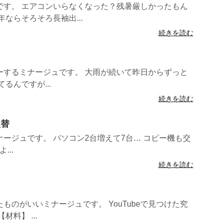
です。 エアコンいらなくなった？残暑厳しかったもん
ならそろそろ長袖出...
続きを読む
ーするミナージュです。 大雨が続いて昨日からずっと
るんですが...
続きを読む
入替
ージュです。 パソコン2台増えて7台… コピー機も交
...
続きを読む
？
ものがいいミナージュです。 YouTubeで見つけた究
料】 ...