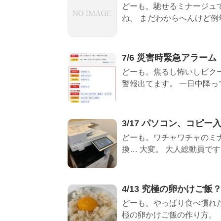
どーも。馳せるミナージュ
ね。 まだわからへんけど例年
7/6 災害時緊急アラーム
どーも。焦るし怖いしビク
警報出てます。 一日中降って
3/17 パソコン、コピー
どーも。ワチャワチャのミナ
換… 大変。 大人総動員ですよ
4/13 究極の卵かけご飯
どーも。やっぱり食べ慣れた
極の卵かけご飯の作り方。 【材