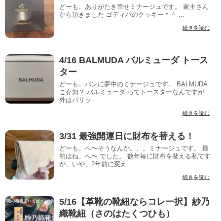
どーも。ありがたき幸せミナージュです。 家主さん
から頂きました ゴディバのクッキー＾＾ ...
続きを読む
4/16 BALMUDA バルミューダ トース
ター
どーも。パンに夢中のミナージュです。 BALMUDA
ご存知？ バルミューダ ってトースターなんですが
外はパリッ...
続きを読む
3/31 最強開運日に財布を替える！
どーも。へ〜そうなんか。。。ミナージュです。 最
初はね、へ〜 でした。 数年毎に財布を替える私です
が、いや、2年前に変え...
続きを読む
5/16【革靴の靴紐ならコレ一択】紗乃
織靴紐（さのはたくつひも）