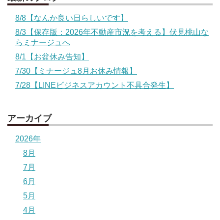
8/8【なんか良い日らしいです】
8/3【保存版：2026年不動産市況を考える】伏見桃山な
らミナージュへ
8/1【お盆休み告知】
7/30【ミナージュ8月お休み情報】
7/28【LINEビジネスアカウント不具合発生】
アーカイブ
2026年
8月
7月
6月
5月
4月