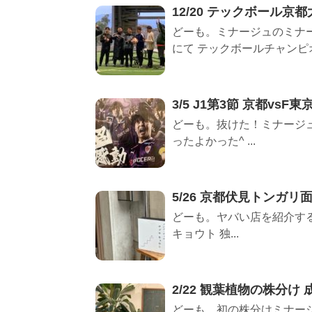
12/20 テックボール京
どーも。ミナージュのミナー
にて テックボールチャンピオ
3/5 J1第3節 京都vsF東京
どーも。抜けた！ミナージュです
ったよかった^ ...
5/26 京都伏見トンガリ
どーも。ヤバい店を紹介する
キョウト 独...
2/22 観葉植物の株分け 
どーも。初の株分けミナー