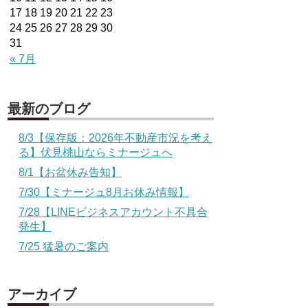
17
18
19
20
21
22
23
24
25
26
27
28
29
30
31
« 7月
最新のブログ
8/3【保存版：2026年不動産市況を考え
る】伏見桃山ならミナージュへ
8/1【お盆休み告知】
7/30【ミナージュ8月お休み情報】
7/28【LINEビジネスアカウント不具合
発生】
7/25 猛暑のご案内
アーカイブ