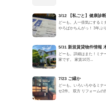
3/12 【私ごと】健康診
どーも。人一倍気にするミ
やろばかちんがっ！ 3年ぶり
5/31 新規賃貸物件情報
どーも。詳細はまた！ミナー
家です。 家賃10万...
7/23 ご縁か
どーも。いろいろやるミナ
せ2件。 双方 リフォームの打