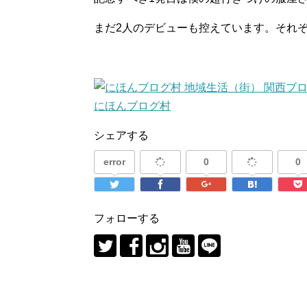
まだ2人のデビューも控えています。それぞ
にほんブログ村
シェアする
error
0
0
フォローする