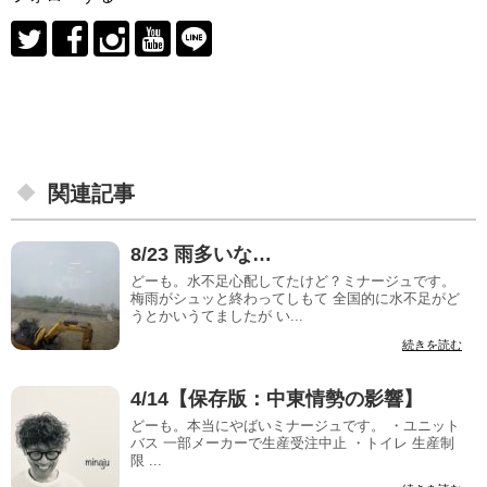
関連記事
8/23 雨多いな…
どーも。水不足心配してたけど？ミナージュです。
梅雨がシュッと終わってしもて 全国的に水不足がど
うとかいうてましたが い...
続きを読む
4/14【保存版：中東情勢の影響】
どーも。本当にやばいミナージュです。 ・ユニット
バス 一部メーカーで生産受注中止 ・トイレ 生産制
限 ...