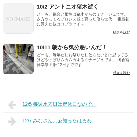
10/2 アントニオ猪木逝く
どーも。気合と根性は猪木からのミナージュです。
夕方やってるプロレス観て育った僕ら世代 一番最初
に覚えた技はコブラツイス...
続きを読む
10/11 朝から気分悪いんだ！
どーも。毎年だしお祭りだし仕方ないとは思ってる
けどやっぱりムカムカするミナージュです。 御香宮
神幸祭 明日12日までです...
続きを読む
12/5 毎週水曜日は定休日なので。
12/7 みなさんよぉ知ったはるわ