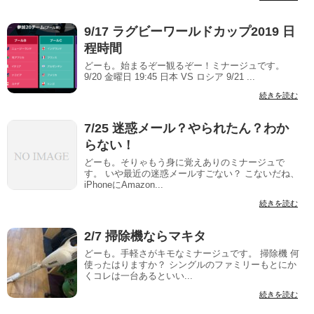
9/17 ラグビーワールドカップ2019 日
程時間
どーも。始まるぞー観るぞー！ミナージュです。
9/20 金曜日 19:45 日本 VS ロシア 9/21 ...
続きを読む
7/25 迷惑メール？やられたん？わか
らない！
どーも。そりゃもう身に覚えありのミナージュで
す。 いや最近の迷惑メールすごない？ こないだね、
iPhoneにAmazon...
続きを読む
2/7 掃除機ならマキタ
どーも。手軽さがキモなミナージュです。 掃除機 何
使ったはりますか？ シングルのファミリーもとにか
くコレは一台あるといい...
続きを読む