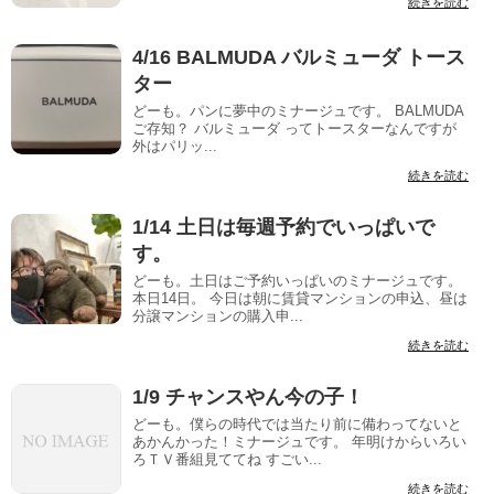
続きを読む
4/16 BALMUDA バルミューダ トース
ター
どーも。パンに夢中のミナージュです。 BALMUDA
ご存知？ バルミューダ ってトースターなんですが
外はパリッ...
続きを読む
1/14 土日は毎週予約でいっぱいで
す。
どーも。土日はご予約いっぱいのミナージュです。
本日14日。 今日は朝に賃貸マンションの申込、昼は
分譲マンションの購入申...
続きを読む
1/9 チャンスやん今の子！
どーも。僕らの時代では当たり前に備わってないと
あかんかった！ミナージュです。 年明けからいろい
ろＴＶ番組見ててね すごい...
続きを読む