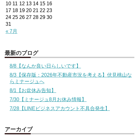
10
11
12
13
14
15
16
17
18
19
20
21
22
23
24
25
26
27
28
29
30
31
« 7月
最新のブログ
8/8【なんか良い日らしいです】
8/3【保存版：2026年不動産市況を考える】伏見桃山な
らミナージュへ
8/1【お盆休み告知】
7/30【ミナージュ8月お休み情報】
7/28【LINEビジネスアカウント不具合発生】
アーカイブ