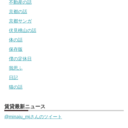
不動産の話
京都の話
京都サンガ
伏見桃山の話
体の話
保存版
僕の定休日
我思ふ
日記
猫の話
賃貸最新ニュース
@minaju_mjさんのツイート