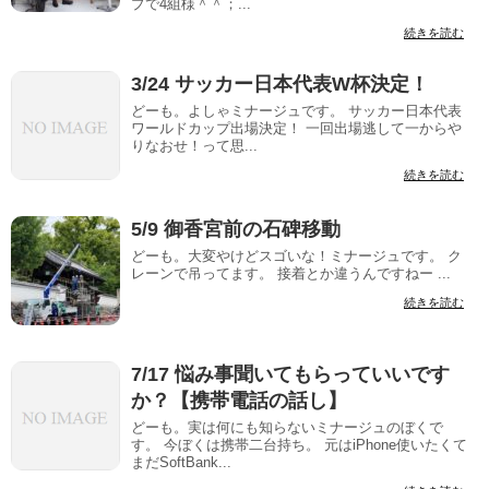
プで4組様＾＾；...
続きを読む
3/24 サッカー日本代表W杯決定！
どーも。よしゃミナージュです。 サッカー日本代表
ワールドカップ出場決定！ 一回出場逃して一からや
りなおせ！って思...
続きを読む
5/9 御香宮前の石碑移動
どーも。大変やけどスゴいな！ミナージュです。 ク
レーンで吊ってます。 接着とか違うんですねー ...
続きを読む
7/17 悩み事聞いてもらっていいです
か？【携帯電話の話し】
どーも。実は何にも知らないミナージュのぼくで
す。 今ぼくは携帯二台持ち。 元はiPhone使いたくて
まだSoftBank...