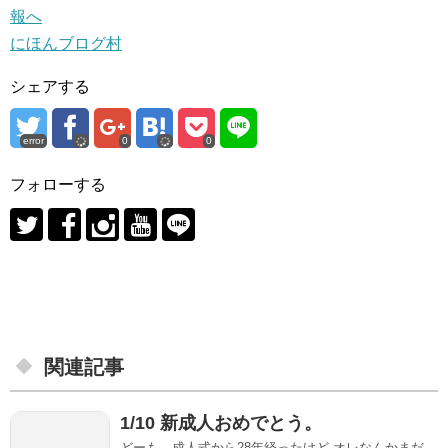
にほんブログ村
シェアする
error
0
0
フォローする
関連記事
1/10 新成人おめでとう。
どーも。成人式から28年経ったけど オレなんかまだ