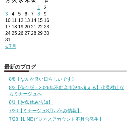
月
火
水
木
金
土
日
1
2
3
4
5
6
7
8
9
10
11
12
13
14
15
16
17
18
19
20
21
22
23
24
25
26
27
28
29
30
31
« 7月
最新のブログ
8/8【なんか良い日らしいです】
8/3【保存版：2026年不動産市況を考える】伏見桃山な
らミナージュへ
8/1【お盆休み告知】
7/30【ミナージュ8月お休み情報】
7/28【LINEビジネスアカウント不具合発生】