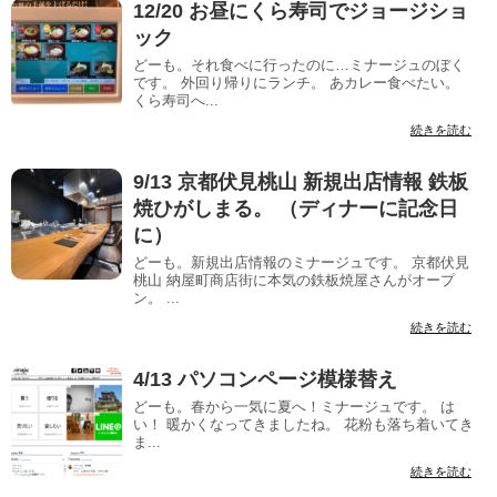
12/20 お昼にくら寿司でジョージショ
ック
どーも。それ食べに行ったのに…ミナージュのぼく
です。 外回り帰りにランチ。 あカレー食べたい。
くら寿司へ...
続きを読む
9/13 京都伏見桃山 新規出店情報 鉄板
焼ひがしまる。 （ディナーに記念日
に）
どーも。新規出店情報のミナージュです。 京都伏見
桃山 納屋町商店街に本気の鉄板焼屋さんがオープ
ン。 ...
続きを読む
4/13 パソコンページ模様替え
どーも。春から一気に夏へ！ミナージュです。 は
い！ 暖かくなってきましたね。 花粉も落ち着いてき
ま...
続きを読む