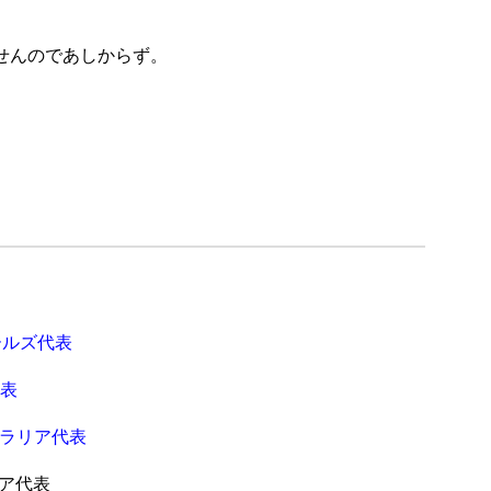
せんのであしからず。
ールズ代表
代表
トラリア代表
リア代表