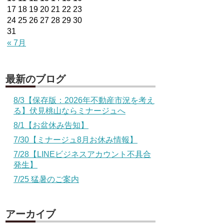
17
18
19
20
21
22
23
24
25
26
27
28
29
30
31
« 7月
最新のブログ
8/3【保存版：2026年不動産市況を考え
る】伏見桃山ならミナージュへ
8/1【お盆休み告知】
7/30【ミナージュ8月お休み情報】
7/28【LINEビジネスアカウント不具合
発生】
7/25 猛暑のご案内
アーカイブ