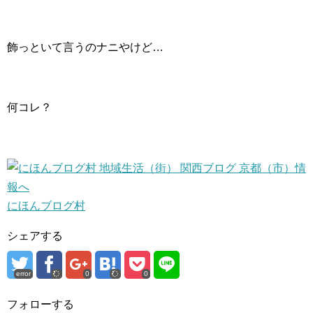
飾っといて言うのナニやけど…
何コレ？
にほんブログ村
シェアする
error
0
0
フォローする