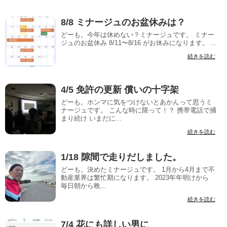
8/8 ミナージュのお盆休みは？
どーも。今年は休めない？ミナージュです。 ミナー
ジュのお盆休み 8/11〜8/16 がお休みになります。 ...
続きを読む
4/5 免許の更新 償いの十字架
どーも。ホンマに気をつけないとあかんって思うミ
ナージュです。 こんな時に限って！？ 携帯電話で捕
まり続け いまだに...
続きを読む
1/18 隙間で走りだしました。
どーも。決めたミナージュです。 1月から4月まで不
動産業界は繁忙期になります。 2023年年明けから
毎日朝から晩...
続きを読む
7/4 花にも詳しい男に