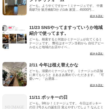
どーも。ようやくですかー！ミナージュです。 中書
島駅7分 観月橋駅3分 の1dk 家賃… 45000円...
続きを読む
11/23 SNSやってますっていうか地域
紹介で使ってます。
どーも。検索すると何故かミナージュが出てくるミ
ナージュです。 弊社はオープン当初から 自社アピー
ルせんと地域のお店やイベ...
続きを読む
2/11 今年は植え替えかな
どーも。溺愛のミナージュです。 ミナージュの店舗
に来てもらうと まあまあ褒めていただきます。 「可
愛い〜」「お洒落...
続きを読む
11/11 ポッキーの日
どーも。9年か！ミナージュです。 今日はポッキー
の日 2号さんの誕生日 覚えやすいでしょ？ なんとミ