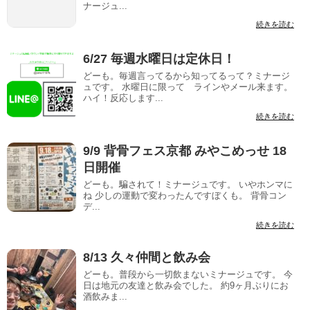
ナージュ...
続きを読む
6/27 毎週水曜日は定休日！
どーも。毎週言ってるから知ってるって？ミナージ
ュです。 水曜日に限って ラインやメール来ます。
ハイ！反応します...
続きを読む
9/9 背骨フェス京都 みやこめっせ 18
日開催
どーも。騙されて！ミナージュです。 いやホンマに
ね 少しの運動で変わったんですぼくも。 背骨コン
デ...
続きを読む
8/13 久々仲間と飲み会
どーも。普段から一切飲まないミナージュです。 今
日は地元の友達と飲み会でした。 約9ヶ月ぶりにお
酒飲みま...