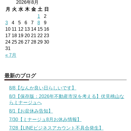
2026年8月
月
火
水
木
金
土
日
1
2
3
4
5
6
7
8
9
10
11
12
13
14
15
16
17
18
19
20
21
22
23
24
25
26
27
28
29
30
31
« 7月
最新のブログ
8/8【なんか良い日らしいです】
8/3【保存版：2026年不動産市況を考える】伏見桃山な
らミナージュへ
8/1【お盆休み告知】
7/30【ミナージュ8月お休み情報】
7/28【LINEビジネスアカウント不具合発生】