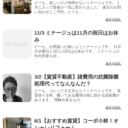
どーも。楽しいけど時間がないミナージュです。 1
月に入って様相が一気に変わりました。 連日のお問
い合わせとご予約…とても...
続きを読む
11/3 ミナージュは11月の祝日はお休
み
どーも。お間違いの無いようミナージュです。 11月
の水曜日と3日と23日はお休みです。 ミナージュの
年内営業も決...
続きを読む
3/2【賃貸不動産】諸費用の抗菌除菌
処理代ってなんなんだ？
どーも。コレって大丈夫なん？ミナージュです。 賃
貸借りる時、書いてある費用の他に掛かる諸経費が
あります。 理解出来るもの...
続きを読む
6/1【おすすめ賃貸】コーポ小林！オ
シャレリフォーム