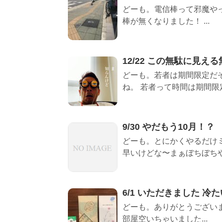
どーも。電信棒って邪魔や
棒が無くなりました！ ...
12/22 この無駄に見
どーも。若者は期間限定だ
ね。 若者って時間は期間限定で
9/30 やだもう10月！？
どーも。とにかくやるだけミ
早いけどな〜まぁぼちぼちやら
6/1 いただきました 冷
どーも。ありがとうございま
部屋空いちゃいました...