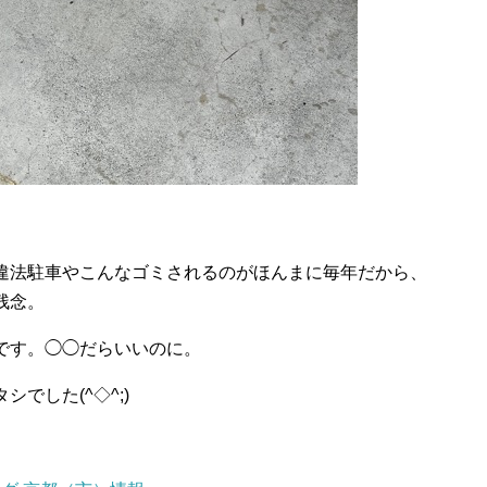
違法駐車やこんなゴミされるのがほんまに毎年だから、
残念。
です。◯◯だらいいのに。
でした(^◇^;)