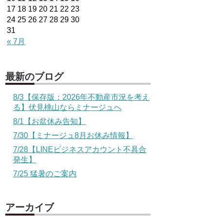
17
18
19
20
21
22
23
24
25
26
27
28
29
30
31
« 7月
最新のブログ
8/3【保存版：2026年不動産市況を考え
る】伏見桃山ならミナージュへ
8/1【お盆休み告知】
7/30【ミナージュ8月お休み情報】
7/28【LINEビジネスアカウント不具合
発生】
7/25 猛暑のご案内
アーカイブ