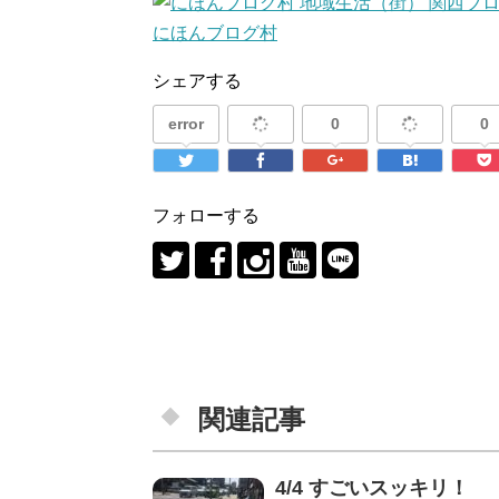
にほんブログ村
シェアする
error
0
0
フォローする
関連記事
4/4 すごいスッキリ！