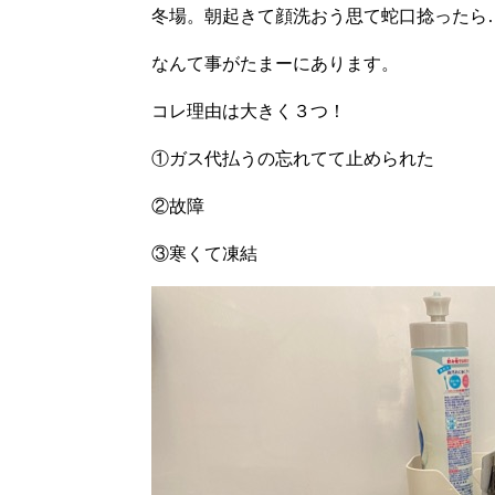
冬場。朝起きて顔洗おう思て蛇口捻ったら
なんて事がたまーにあります。
コレ理由は大きく３つ！
①ガス代払うの忘れてて止められた
②故障
③寒くて凍結