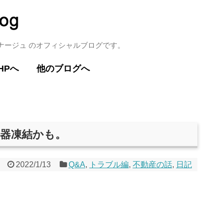
ミナージュ のオフィシャルブログです。
HPへ
他のブログへ
湯器凍結かも。
2022/1/13
Q&A
,
トラブル編
,
不動産の話
,
日記