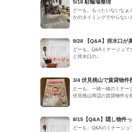
5/18 駐輪場整理
どーも。もったいないなぁミ
かのタイミングでやらないと 
9/28 【Q&A】排水口が
どーも。Q&Aミナージュで
と排水口の...
3/4 伏見桃山で賃貸物
どーも。一緒一緒のミナージ
伏見桃山周辺の賃貸物件を探す
8/15【Q&A】隠し物件
どーも。Q&Aのミナージュ