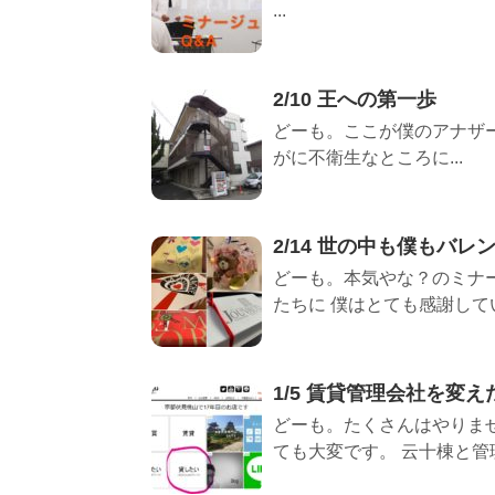
...
2/10 王への第一歩
どーも。ここが僕のアナザー
がに不衛生なところに...
2/14 世の中も僕もバレ
どーも。本気やな？のミナ
たちに 僕はとても感謝している
1/5 賃貸管理会社を変
どーも。たくさんはやりませ
ても大変です。 云十棟と管理し