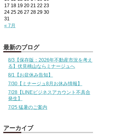
17
18
19
20
21
22
23
24
25
26
27
28
29
30
31
« 7月
最新のブログ
8/3【保存版：2026年不動産市況を考え
る】伏見桃山ならミナージュへ
8/1【お盆休み告知】
7/30【ミナージュ8月お休み情報】
7/28【LINEビジネスアカウント不具合
発生】
7/25 猛暑のご案内
アーカイブ