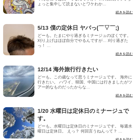
ょっと集中して読まないとワケわか...
続きを読む
5/13 僕の定休日 ヤバっ(￣▽￣;)
どーも。たまにやり過ぎるミナージュのぼくです。
刈り上げはほぼ自分でやるんですが… 刈り過ぎた
っ！ ...
続きを読む
12/14 海外旅行行きたい
どーも。この歳なって思うミナージュです。 海外に
行きたい。 ハワイ、韓国、中国には行きましたがツ
アー的なものだったからな...
続きを読む
1/20 水曜日は定休日のミナージュで
す。
どーも。水曜日は定休日のミナージュです。 毎週水
曜日は定休日。 えっ？ 何回言うねんって？ ...
続きを読む