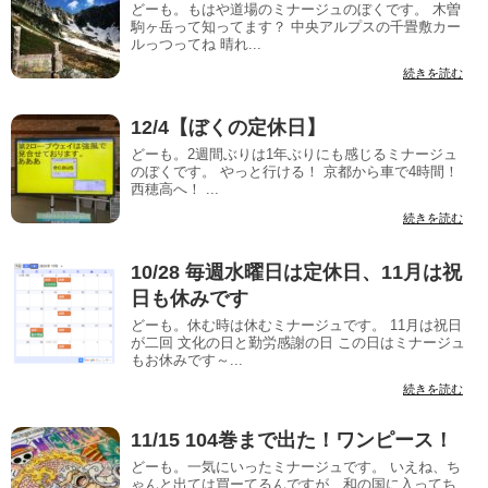
どーも。もはや道場のミナージュのぼくです。 木曽
駒ヶ岳って知ってます？ 中央アルプスの千畳敷カー
ルっつってね 晴れ...
続きを読む
12/4【ぼくの定休日】
どーも。2週間ぶりは1年ぶりにも感じるミナージュ
のぼくです。 やっと行ける！ 京都から車で4時間！
西穂高へ！ ...
続きを読む
10/28 毎週水曜日は定休日、11月は祝
日も休みです
どーも。休む時は休むミナージュです。 11月は祝日
が二回 文化の日と勤労感謝の日 この日はミナージュ
もお休みです～...
続きを読む
11/15 104巻まで出た！ワンピース！
どーも。一気にいったミナージュです。 いえね、ち
ゃんと出ては買ーてるんですが、和の国に入ってち