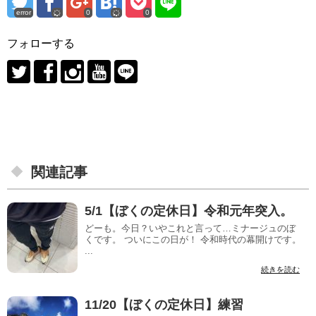
error
0
0
フォローする
関連記事
5/1【ぼくの定休日】令和元年突入。
どーも。今日？いやこれと言って…ミナージュのぼ
くです。 ついにこの日が！ 令和時代の幕開けです。
...
続きを読む
11/20【ぼくの定休日】練習