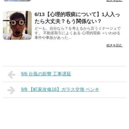
続きを読む
6/13【心理的瑕疵について】1人入っ
たら大丈夫？もう関係ない？
どーも。自分なら？を考えるから言うミナージュで
す。 不動産取引によくある 心理的瑕疵 ＝いわゆる
事件や事故があった...
続きを読む
9/6 台風の影響 工事遅延
9/8 【町家改修16】ガラス交換 ペンキ