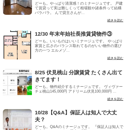
どーも。やっぱり清潔感！のミナージュです。 戸建
て賃貸って実は難しくって相場観や諸条件って結構
バラバラ。 んで貸主さんが...
続きを読む
12/30 年末年始社長推賃貸物件③
どーも。いいものはいいミナージュです。 やっぱり
家賃と広さのバランス取れてるのがいい物件の選び
方の一つ エルメゾ...
続きを読む
8/25 伏見桃山 分譲賃貸 たくさん出て
きてます！
どーも。物件紹介するミナージュです。 ヴィヴァー
チェ桃山145,000円 アドリーム伏見100,000円 ...
続きを読む
10/28【Q&A】保証人は知人で大丈
夫？
どーも。Q&Aのミナージュです。 『保証人は知人で