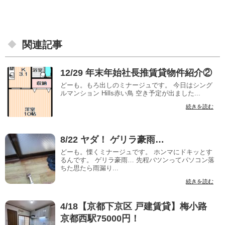
関連記事
12/29 年末年始社長推賃貸物件紹介②
どーも。もろ出しのミナージュです。 今日はシング
ルマンション Hills赤い鳥 空き予定が出ました...
続きを読む
8/22 ヤダ！ ゲリラ豪雨…
どーも。慄くミナージュです。 ホンマにドキッとす
るんです。 ゲリラ豪雨… 先程バツンってパソコン落
ちた思たら雨漏り...
続きを読む
4/18【京都下京区 戸建賃貸】梅小路
京都西駅75000円！