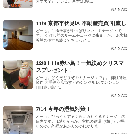
大丈夫？』 いいえ。基本は3親...
続きを読む
11/9 京都市伏見区 不動産売買 引渡し
どーも。こゆ仕事がやっぱりいい。ミナージュで
す。 引渡し前のルームチェックに来ました。 お客様
希望の採寸も終えてちょっと...
続きを読む
12/8 Hills赤い鳥！一気決めクリスマ
スプレゼント！
どーも。どうぞどうぞのミナージュです。 弊社管理
物件 大手筋商店街すぐのシングル1Kマンション
Hills赤い鳥で...
続きを読む
7/14 今年の湿気対策！
どーも。びっくりするくらいカビくるミナージュの
店内です。 1階だからか、空気の循環（抜け）が悪
いのか、外壁があかんのかわかりま...