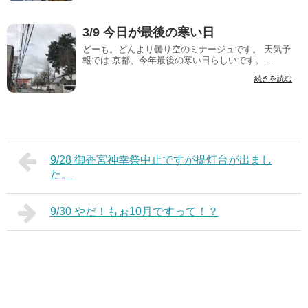
3/9 今日が最後の寒い日
どーも。どんより曇り空のミナージュです。 天気予
報では 京都、今年最後の寒い日らしいです。 ...
続きを読む
9/28 御香宮神幸祭中止ですが提灯台が出まし
た。
9/30 やだ！もぉ10月ですって！？