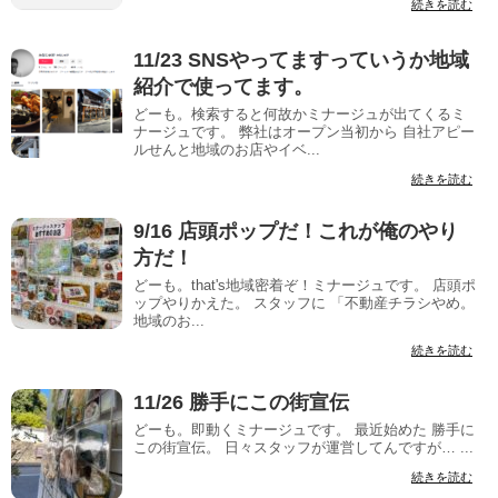
続きを読む
11/23 SNSやってますっていうか地域
紹介で使ってます。
どーも。検索すると何故かミナージュが出てくるミ
ナージュです。 弊社はオープン当初から 自社アピー
ルせんと地域のお店やイベ...
続きを読む
9/16 店頭ポップだ！これが俺のやり
方だ！
どーも。that's地域密着ぞ！ミナージュです。 店頭ポ
ップやりかえた。 スタッフに 「不動産チラシやめ。
地域のお...
続きを読む
11/26 勝手にこの街宣伝
どーも。即動くミナージュです。 最近始めた 勝手に
この街宣伝。 日々スタッフが運営してんですが… ...
続きを読む