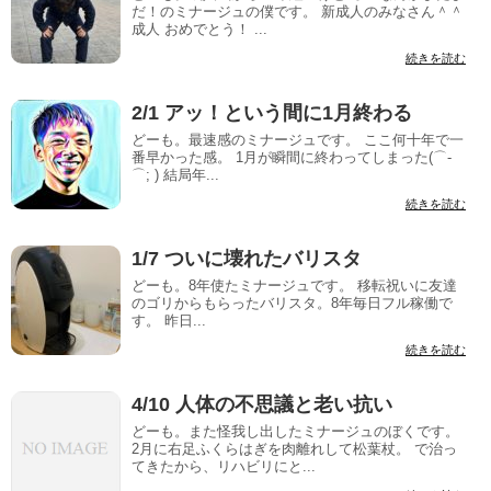
だ！のミナージュの僕です。 新成人のみなさん＾＾
成人 おめでとう！ ...
続きを読む
2/1 アッ！という間に1月終わる
どーも。最速感のミナージュです。 ここ何十年で一
番早かった感。 1月が瞬間に終わってしまった(⌒-
⌒; ) 結局年...
続きを読む
1/7 ついに壊れたバリスタ
どーも。8年使たミナージュです。 移転祝いに友達
のゴリからもらったバリスタ。8年毎日フル稼働で
す。 昨日...
続きを読む
4/10 人体の不思議と老い抗い
どーも。また怪我し出したミナージュのぼくです。
2月に右足ふくらはぎを肉離れして松葉杖。 で治っ
てきたから、リハビリにと...