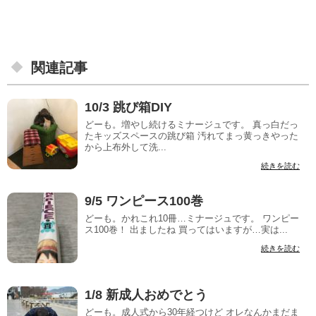
関連記事
10/3 跳び箱DIY
どーも。増やし続けるミナージュです。 真っ白だっ
たキッズスペースの跳び箱 汚れてまっ黄っきやった
から上布外して洗...
続きを読む
9/5 ワンピース100巻
どーも。かれこれ10冊…ミナージュです。 ワンピー
ス100巻！ 出ましたね 買ってはいますが…実は...
続きを読む
1/8 新成人おめでとう
どーも。成人式から30年経つけど オレなんかまだま