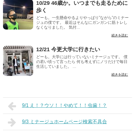
10/29 46歳か。いつまでも走るために
歩く
どーも。一生懸命やるよりやっぱり”ながら”のミナー
ジュの僕です。 最近はそんなにガンガンに筋トレし
なくなりました。 気付...
続きを読む
12/21 今更大学に行きたい
どーも。大学には行っていないミナージュです。 僕
の若い頃って言ったら 何も考えずにノリだけで毎日
生活していました。 ...
続きを読む
9/1 え！？ウソ！！やめて！！虫歯！？
9/3 ミナージュホームページ検索不具合