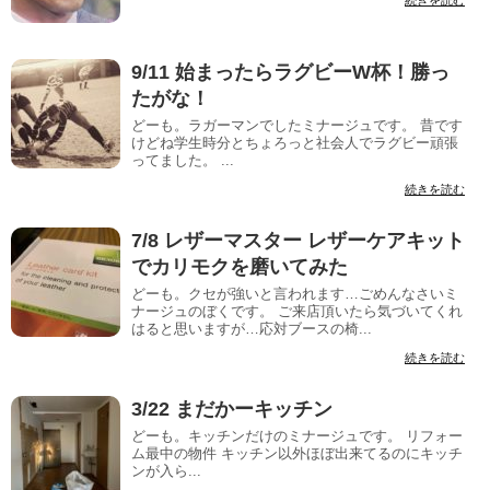
続きを読む
9/11 始まったらラグビーW杯！勝っ
たがな！
どーも。ラガーマンでしたミナージュです。 昔です
けどね学生時分とちょろっと社会人でラグビー頑張
ってました。 ...
続きを読む
7/8 レザーマスター レザーケアキット
でカリモクを磨いてみた
どーも。クセが強いと言われます…ごめんなさいミ
ナージュのぼくです。 ご来店頂いたら気づいてくれ
はると思いますが…応対ブースの椅...
続きを読む
3/22 まだかーキッチン
どーも。キッチンだけのミナージュです。 リフォー
ム最中の物件 キッチン以外ほぼ出来てるのにキッチ
ンが入ら...