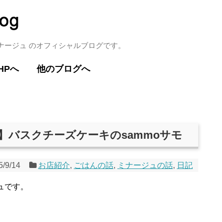
ミナージュ のオフィシャルブログです。
HPへ
他のブログへ
報】バスクチーズケーキのsammoサモ
5/9/14
お店紹介
,
ごはんの話
,
ミナージュの話
,
日記
ュです。