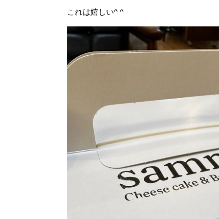
これは嬉しい^ ^