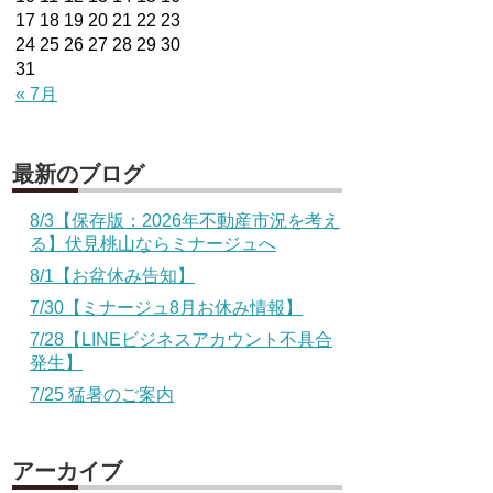
17
18
19
20
21
22
23
24
25
26
27
28
29
30
31
« 7月
最新のブログ
8/3【保存版：2026年不動産市況を考え
る】伏見桃山ならミナージュへ
8/1【お盆休み告知】
7/30【ミナージュ8月お休み情報】
7/28【LINEビジネスアカウント不具合
発生】
7/25 猛暑のご案内
アーカイブ