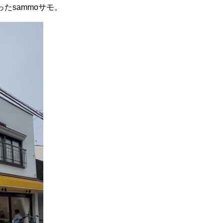
たsammoサモ。