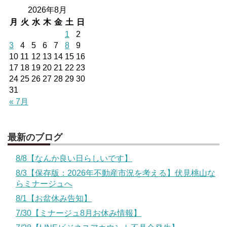
2026年8月
月
火
水
木
金
土
日
1
2
3
4
5
6
7
8
9
10
11
12
13
14
15
16
17
18
19
20
21
22
23
24
25
26
27
28
29
30
31
« 7月
最新のブログ
8/8【なんか良い日らしいです】
8/3【保存版：2026年不動産市況を考える】伏見桃山な
らミナージュへ
8/1【お盆休み告知】
7/30【ミナージュ8月お休み情報】