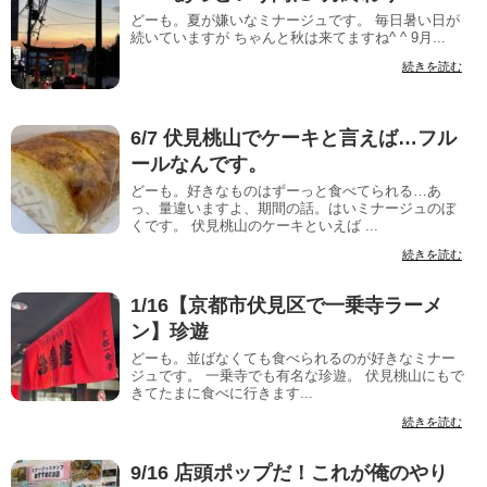
どーも。夏が嫌いなミナージュです。 毎日暑い日が
続いていますが ちゃんと秋は来てますね^ ^ 9月...
続きを読む
6/7 伏見桃山でケーキと言えば…フル
ールなんです。
どーも。好きなものはずーっと食べてられる…あ
っ、量違いますよ、期間の話。はいミナージュのぼ
くです。 伏見桃山のケーキといえば ...
続きを読む
1/16【京都市伏見区で一乗寺ラーメ
ン】珍遊
どーも。並ばなくても食べられるのが好きなミナー
ジュです。 一乗寺でも有名な珍遊。 伏見桃山にもで
きてたまに食べに行きます...
続きを読む
9/16 店頭ポップだ！これが俺のやり