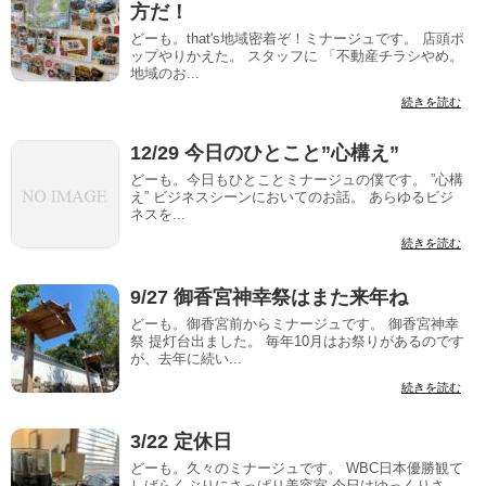
方だ！
どーも。that's地域密着ぞ！ミナージュです。 店頭ポ
ップやりかえた。 スタッフに 「不動産チラシやめ。
地域のお...
続きを読む
12/29 今日のひとこと”心構え”
どーも。今日もひとことミナージュの僕です。 ”心構
え” ビジネスシーンにおいてのお話。 あらゆるビジ
ネスを...
続きを読む
9/27 御香宮神幸祭はまた来年ね
どーも。御香宮前からミナージュです。 御香宮神幸
祭 提灯台出ました。 毎年10月はお祭りがあるのです
が、去年に続い...
続きを読む
3/22 定休日
どーも。久々のミナージュです。 WBC日本優勝観て
しばらくぶりにさっぱり美容室 今日はゆっくりさ...