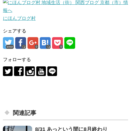
にほんブログ村
シェアする
error
0
0
フォローする
関連記事
8/31 あっという間に8月終わり