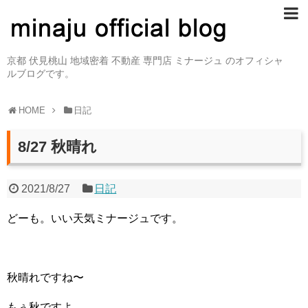
京都 伏見桃山 地域密着 不動産 専門店 ミナージュ のオフィシャ
ルブログです。
HOME
日記
8/27 秋晴れ
2021/8/27
日記
どーも。いい天気ミナージュです。
秋晴れですね〜
もぅ秋ですよ。