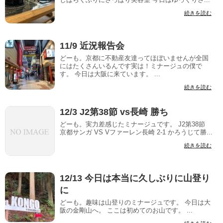
続きを読む
11/9 近況報告会
どーも。京都に不動産友達ってほぼいませんが全国
にはたくさんいるんです実は！ミナージュの僕で
す。 今日は大阪に来ています。 ...
続きを読む
12/3 J2第38節 vs長崎 勝ち
どーも。実力差感じたミナージュです。 J2第38節
京都サンガ VS Vファーレン長崎 2-1 かろうじて勝...
続きを読む
12/13 今日は本当に久しぶりに山登り
に
どーも。趣味は山登りのミナージュです。 今日は大
阪の金剛山へ。 ここは初めてのお山です。 ...