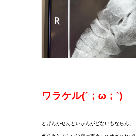
ワラケル(´；ω；`)
どげんかせんといかんがどないもならん。