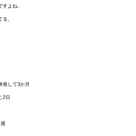
ですよね。
てる。
併発して3か月
こ2日
経過