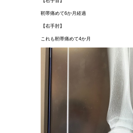
【右手首】
靭帯痛めて6か月経過
【右手肘】
これも靭帯痛めて4か月