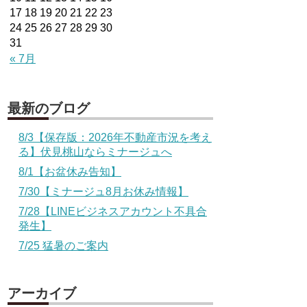
17
18
19
20
21
22
23
24
25
26
27
28
29
30
31
« 7月
最新のブログ
8/3【保存版：2026年不動産市況を考え
る】伏見桃山ならミナージュへ
8/1【お盆休み告知】
7/30【ミナージュ8月お休み情報】
7/28【LINEビジネスアカウント不具合
発生】
7/25 猛暑のご案内
アーカイブ