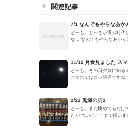
関連記事
7/1 なんでもやらなあか
どーも。どっちか選ぶ時代
な… なんでもやらなあかん時
11/10 月食見ました ス
どーも。その日夕方に知る
スマホではコレ限界ですね〜 
2/23 鬼滅の刃2
どーも。まだ眺めてるだけの
たが ついにここまで揃いました