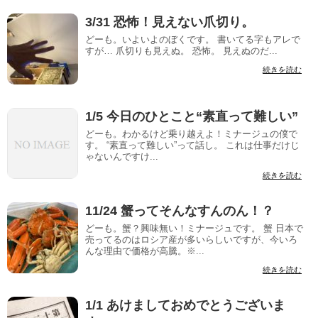
3/31 恐怖！見えない爪切り。
どーも。いよいよのぼくです。 書いてる字もアレで
すが… 爪切りも見えぬ。 恐怖。 見えぬのだ...
続きを読む
1/5 今日のひとこと“素直って難しい”
どーも。わかるけど乗り越えよ！ミナージュの僕で
す。 “素直って難しい”って話し。 これは仕事だけじ
ゃないんですけ...
続きを読む
11/24 蟹ってそんなすんのん！？
どーも。蟹？興味無い！ミナージュです。 蟹 日本で
売ってるのはロシア産が多いらしいですが、今いろ
んな理由で価格が高騰。※...
続きを読む
1/1 あけましておめでとうございま