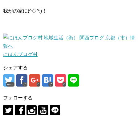
我がの家に(^◇^;)！
にほんブログ村
シェアする
error
0
0
フォローする