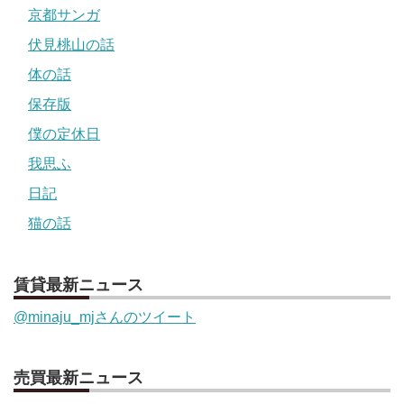
京都サンガ
伏見桃山の話
体の話
保存版
僕の定休日
我思ふ
日記
猫の話
賃貸最新ニュース
@minaju_mjさんのツイート
売買最新ニュース