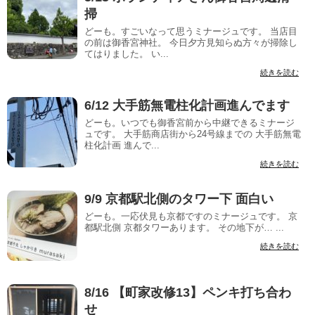
掃
どーも。すごいなって思うミナージュです。 当店目
の前は御香宮神社。 今日夕方見知らぬ方々が掃除し
てはりました。 い...
続きを読む
6/12 大手筋無電柱化計画進んでます
どーも。いつでも御香宮前から中継できるミナージ
ュです。 大手筋商店街から24号線までの 大手筋無電
柱化計画 進んで...
続きを読む
9/9 京都駅北側のタワー下 面白い
どーも。一応伏見も京都ですのミナージュです。 京
都駅北側 京都タワーあります。 その地下が… ...
続きを読む
8/16 【町家改修13】ペンキ打ち合わ
せ