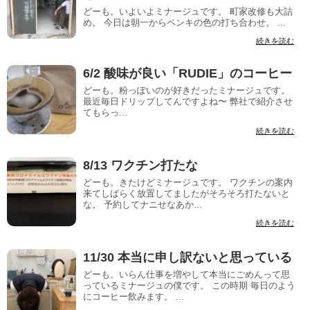
どーも。いよいよミナージュです。 町家改修も大詰
め。 今日は朝一からペンキの色の打ち合わせ。 ...
続きを読む
6/2 酸味が良い「RUDIE」のコーヒー
どーも。粉っぽいのが好きだったミナージュです。
最近毎日ドリップしてんですよね〜 弊社で紹介させ
てもらっ...
続きを読む
8/13 ワクチン打たな
どーも。きたけどミナージュです。 ワクチンの案内
来てしばらく放置してましたがそろそろ打たないと
な。 予約してナニせなあか...
続きを読む
11/30 本当に申し訳ないと思っている
どーも。いらん仕事を増やして本当にごめんって思
っているミナージュの僕です。 この時期 毎日のよう
にコーヒー飲みます。 ...