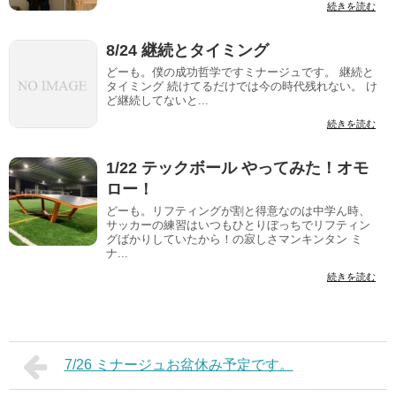
続きを読む
8/24 継続とタイミング
どーも。僕の成功哲学ですミナージュです。 継続と
タイミング 続けてるだけでは今の時代残れない。 け
ど継続してないと...
続きを読む
1/22 テックボール やってみた！オモ
ロー！
どーも。リフティングが割と得意なのは中学ん時、
サッカーの練習はいつもひとりぼっちでリフティン
グばかりしていたから！の寂しさマンキンタン ミ
ナ...
続きを読む
7/26 ミナージュお盆休み予定です。