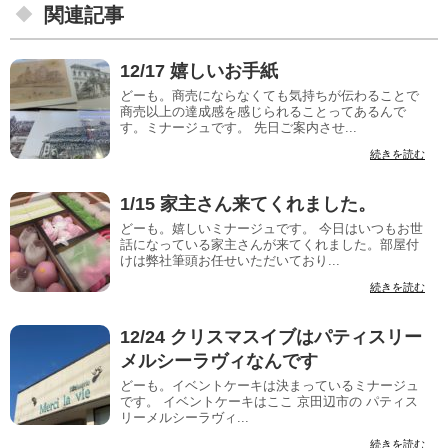
関連記事
12/17 嬉しいお手紙
どーも。商売にならなくても気持ちが伝わることで
商売以上の達成感を感じられることってあるんで
す。ミナージュです。 先日ご案内させ...
続きを読む
1/15 家主さん来てくれました。
どーも。嬉しいミナージュです。 今日はいつもお世
話になっている家主さんが来てくれました。部屋付
けは弊社筆頭お任せいただいており...
続きを読む
12/24 クリスマスイブはパティスリー
メルシーラヴィなんです
どーも。イベントケーキは決まっているミナージュ
です。 イベントケーキはここ 京田辺市の パティス
リーメルシーラヴィ...
続きを読む