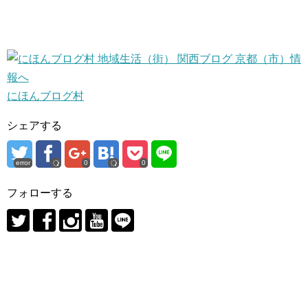
にほんブログ村
シェアする
error
0
0
フォローする