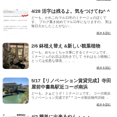
4/28 活字は残るよ。気をつけてね^ ^
どーも。かれこれマル11年のミナージュのぼくで
す。 ブログ書き始めてマル11年になりますの。 実は
毎日欠かしたことがない...
続きを読む
2/6 鉢植え替え &新しい観葉植物
どーも。めちゃくちゃ大事にするミナージュです。
ミナージュのお店は北向きでして それはもう植物に
とっては劣悪な環境。。。...
続きを読む
5/17【リノベーション賃貸完成】寺田
屋前中書島駅近コーポ南浜
どーも。さぁどうぞ！ミナージュです。 コーポ南浜
リノベーション完成です^ ^ コーポ南浜物件詳細 ...
続きを読む
4/2 簡単に出来るやん・・・