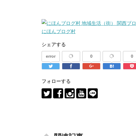
にほんブログ村
シェアする
error
0
0
フォローする