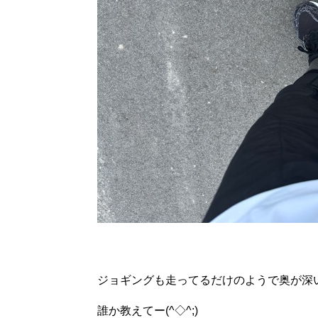
ジョギングも走ってるだけのようで奥が深
誰か教えてー(^◇^;)