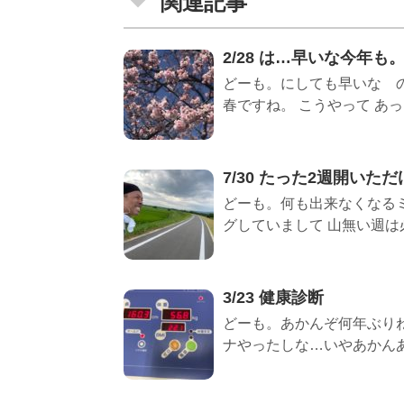
関連記事
2/28 は…早いな今年も
どーも。にしても早いな 
春ですね。 こうやって あっと
7/30 たった2週開いた
どーも。何も出来なくなるミ
グしていまして 山無い週は必
3/23 健康診断
どーも。あかんぞ何年ぶりね
ナやったしな…いやあかんあかん(