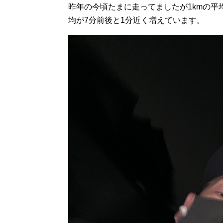
昨年の今頃たまに走ってましたが1kmの平
均が7分前後と1分近く増えています。