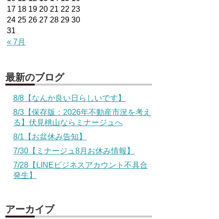
17
18
19
20
21
22
23
24
25
26
27
28
29
30
31
« 7月
最新のブログ
8/8【なんか良い日らしいです】
8/3【保存版：2026年不動産市況を考え
る】伏見桃山ならミナージュへ
8/1【お盆休み告知】
7/30【ミナージュ8月お休み情報】
7/28【LINEビジネスアカウント不具合
発生】
アーカイブ