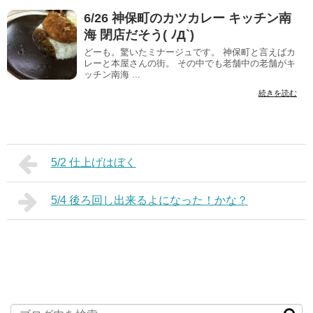
6/26 神保町のカツカレー キッチン南
海 閉店だそう( ﾉД`)
どーも。驚いたミナージュです。 神保町と言えばカ
レーと本屋さんの街。 その中でも老舗中の老舗がキ
ッチン南海 ...
続きを読む
5/2 仕上げはぼく
5/4 後ろ回し出来るよになった！かな？