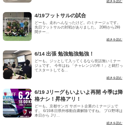
続きを読む
4/19フットサルの試合
どーも。走れへんなったけど。のミナージュです。
先日フットサルの対戦がありました。 20時から2時
間チー...
続きを読む
6/14 出張 勉強勉強勉強！
どーも。ジッとして入ってくるなら世話無いミナー
ジュです。 今年はね 「チャレンジの年！」と銘打っ
てスタートしてる...
続きを読む
6/19 Jリーグもいよいよ再開 今季は降
格ナシ！昇格アリ！
どーも。京都サンガ サポート企業のミナージュで
す。 6/19本日県外移動自粛解除ですね。 プロ野球は
本日から Jリ...
続きを読む