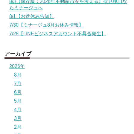
8/3【保存版：2026年不動産市況を考える】伏見桃山な
らミナージュへ
8/1【お盆休み告知】
7/30【ミナージュ8月お休み情報】
7/28【LINEビジネスアカウント不具合発生】
アーカイブ
2026年
8月
7月
6月
5月
4月
3月
2月