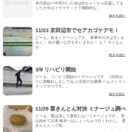
本代表ね〜中田がいた頃はめちゃくちゃ応援してま
したが今はドラマチックで感動的な...
続きを読む
11/23 京田辺市でセアカゴケグモ！
どーも。焦るミナージュです。 食事中の方はすいま
せん！ 虫が嫌いな方もすいません！ ん？ キミなん
か...
続きを読む
3/9 リハビリ開始
どーも。リハビリ開始のミナージュです。 2月終わ
りに肉離れしましてね 人生初の太腿裏 ハムストリン
グってやつです。 ...
続きを読む
11/25 栗きんとん対決 ミナージュ調べ
どーも。栗は決して裏切らないミナージュです。 登
山始めて以来 岐阜へはしょっちゅう行くわたし。 栗
きんとんって知...