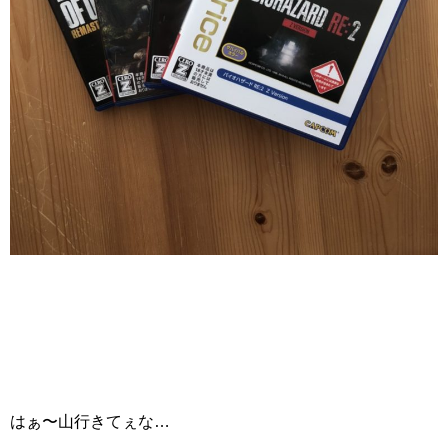
はぁ〜山行きてぇな…