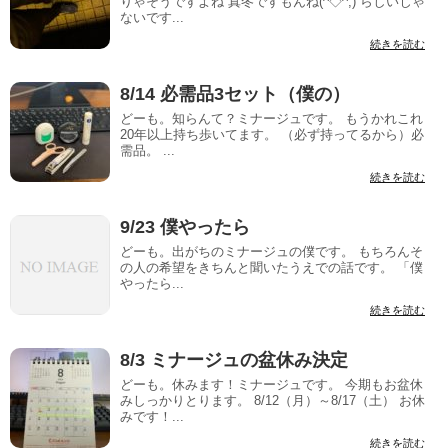
りゃそうですよね 真冬ですもんね(^◇^;) らしいじゃ
ないです...
続きを読む
8/14 必需品3セット（僕の）
どーも。知らんて？ミナージュです。 もうかれこれ
20年以上持ち歩いてます。 （必ず持ってるから）必
需品。 ...
続きを読む
9/23 僕やったら
どーも。出がちのミナージュの僕です。 もちろんそ
の人の希望をきちんと聞いたうえでの話です。 「僕
やったら...
続きを読む
8/3 ミナージュの盆休み決定
どーも。休みます！ミナージュです。 今期もお盆休
みしっかりとります。 8/12（月）～8/17（土） お休
みです！...
続きを読む