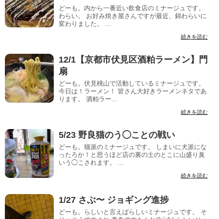
どーも。内から一番近い飲食店のミナージュです。
わらい。 お好み焼き屋さんですが最近、錦わらいに
変わりました。 ...
続きを読む
12/1【京都市伏見区酒粕ラーメン】門
扇
どーも。伏見桃山で活動しているミナージュです。
今日は！ラーメン！ 皆さん大好きラーメンネタであ
ります。 酒粕ラー...
続きを読む
5/23 野良猫のう◯ことの戦い
どーも。猫派のミナージュです。 しまいに犬派にな
ったろか！と思うほど店の裏の土のとこに山盛り臭
いう◯こされます。 ...
続きを読む
1/27 さぶ〜 ジョギング進捗
どーも。らしいと言えばらしいミナージュです。 そ