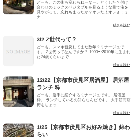
どーも。この街も変わらねーなー。どうした？付け
合わせのミックスベジタブルを見るような目で俺を
見やがって。忘れちまったか？オレだよオレぇ！ミ
ナ...
続きを読む
3/2 Z世代って？
どーも。スマホ普及してまだ数年？ミナージュで
す。 Z世代ってなんですか？ 1990〜2010年に生まれ
た24歳くらいまで...
続きを読む
12/22【京都市伏見区居酒屋】 居酒屋
ランチ 粋
どーも。勝手に紹介するミナージュです。 居酒屋
粋。 ランチしているの知らなんだです。 大手筋商店
街をちょっ...
続きを読む
1/25【京都市伏見区お好み焼き】錦わ
らい