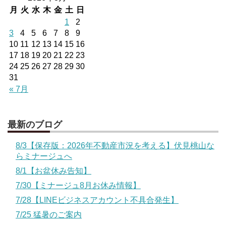
月
火
水
木
金
土
日
1
2
3
4
5
6
7
8
9
10
11
12
13
14
15
16
17
18
19
20
21
22
23
24
25
26
27
28
29
30
31
« 7月
最新のブログ
8/3【保存版：2026年不動産市況を考える】伏見桃山な
らミナージュへ
8/1【お盆休み告知】
7/30【ミナージュ8月お休み情報】
7/28【LINEビジネスアカウント不具合発生】
7/25 猛暑のご案内