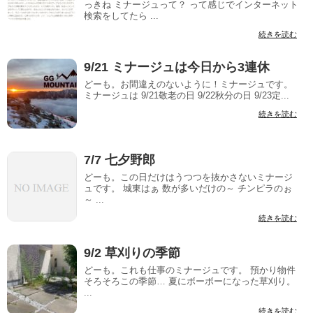
っきね ミナージュって？ って感じでインターネット
検索をしてたら ...
続きを読む
9/21 ミナージュは今日から3連休
どーも。お間違えのないように！ミナージュです。
ミナージュは 9/21敬老の日 9/22秋分の日 9/23定...
続きを読む
7/7 七夕野郎
どーも。この日だけはうつつを抜かさないミナージ
ュです。 城東はぁ 数が多いだけの～ チンピラのぉ
～ ...
続きを読む
9/2 草刈りの季節
どーも。これも仕事のミナージュです。 預かり物件
そろそろこの季節… 夏にボーボーになった草刈り。
...
続きを読む