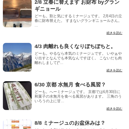
2/8 立春に替えます お財布 byグラン
ギニョール
どーも。割と気にするミナージュです。 2月4日の立
春に財布替えた。 すまないグランギニョールさん。
...
続きを読む
4/3 肉離れも良くなりぼちぼちと。
どーも。やるなら本気のミナージュです。 いやぁや
り出すとなんでも本気なんですぼく。 こないだも肉
離れしまして(^...
続きを読む
6/30 京都 水無月 食べる風習？
どーも。へーミナージュです。 京都では6月30日に
和菓子の水無月を食べる風習があります。 三角のう
いろうの上に甘...
続きを読む
8/8 ミナージュのお盆休みは？