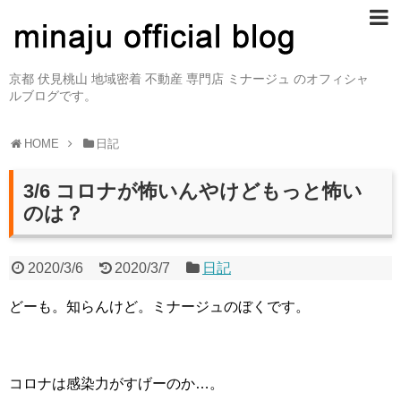
京都 伏見桃山 地域密着 不動産 専門店 ミナージュ のオフィシャ
ルブログです。
HOME
日記
3/6 コロナが怖いんやけどもっと怖い
のは？
2020/3/6
2020/3/7
日記
どーも。知らんけど。ミナージュのぼくです。
コロナは感染力がすげーのか…。