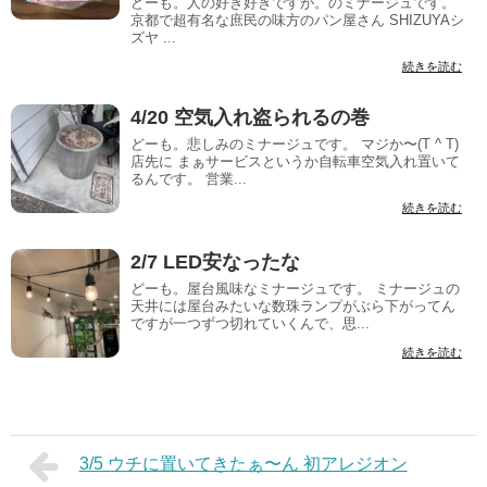
どーも。人の好き好きですが。のミナージュです。
京都で超有名な庶民の味方のパン屋さん SHIZUYAシ
ズヤ ...
続きを読む
4/20 空気入れ盗られるの巻
どーも。悲しみのミナージュです。 マジか〜(T ^ T)
店先に まぁサービスというか自転車空気入れ置いて
るんです。 営業...
続きを読む
2/7 LED安なったな
どーも。屋台風味なミナージュです。 ミナージュの
天井には屋台みたいな数珠ランプがぶら下がってん
ですが一つずつ切れていくんで、思...
続きを読む
3/5 ウチに置いてきたぁ〜ん 初アレジオン