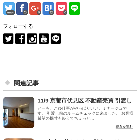
error
0
0
フォローする
関連記事
11/9 京都市伏見区 不動産売買 引渡し
どーも。こゆ仕事がやっぱりいい。ミナージュで
す。 引渡し前のルームチェックに来ました。 お客様
希望の採寸も終えてちょっと...
続きを読む