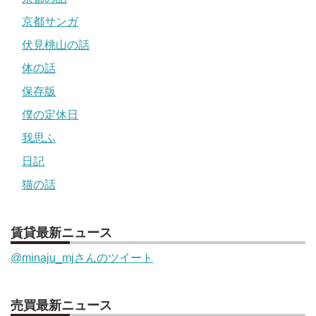
京都サンガ
伏見桃山の話
体の話
保存版
僕の定休日
我思ふ
日記
猫の話
賃貸最新ニュース
@minaju_mjさんのツイート
売買最新ニュース