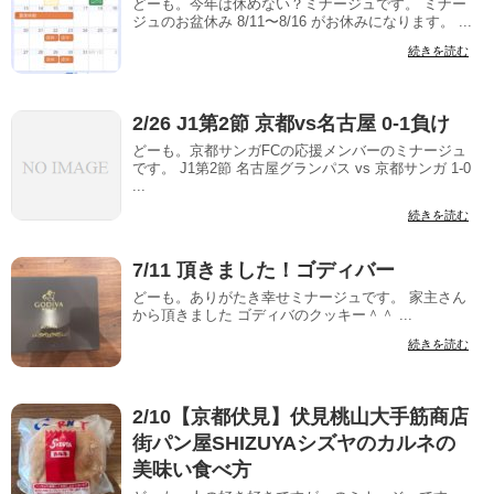
どーも。今年は休めない？ミナージュです。 ミナー
ジュのお盆休み 8/11〜8/16 がお休みになります。 ...
続きを読む
2/26 J1第2節 京都vs名古屋 0-1負け
どーも。京都サンガFCの応援メンバーのミナージュ
です。 J1第2節 名古屋グランパス vs 京都サンガ 1-0
...
続きを読む
7/11 頂きました！ゴディバー
どーも。ありがたき幸せミナージュです。 家主さん
から頂きました ゴディバのクッキー＾＾ ...
続きを読む
2/10【京都伏見】伏見桃山大手筋商店
街パン屋SHIZUYAシズヤのカルネの
美味い食べ方