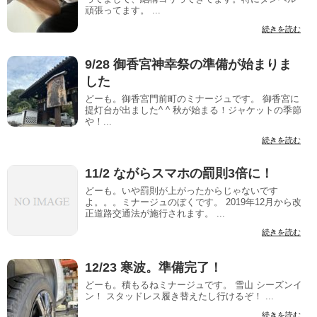
頑張ってます。 ...
続きを読む
9/28 御香宮神幸祭の準備が始まりま
した
どーも。御香宮門前町のミナージュです。 御香宮に
提灯台が出ました^ ^ 秋が始まる！ジャケットの季節
や！...
続きを読む
11/2 ながらスマホの罰則3倍に！
どーも。いや罰則が上がったからじゃないです
よ。。。ミナージュのぼくです。 2019年12月から改
正道路交通法が施行されます。 ...
続きを読む
12/23 寒波。準備完了！
どーも。積もるねミナージュです。 雪山 シーズンイ
ン！ スタッドレス履き替えたし行けるぞ！ ...
続きを読む