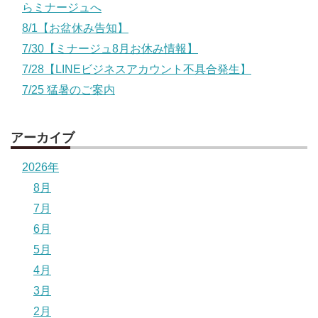
らミナージュへ
8/1【お盆休み告知】
7/30【ミナージュ8月お休み情報】
7/28【LINEビジネスアカウント不具合発生】
7/25 猛暑のご案内
アーカイブ
2026年
8月
7月
6月
5月
4月
3月
2月