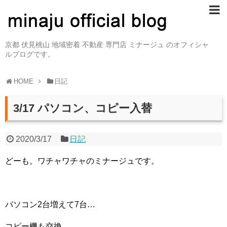
京都 伏見桃山 地域密着 不動産 専門店 ミナージュ のオフィシャ
ルブログです。
HOME
日記
3/17 パソコン、コピー入替
2020/3/17
日記
どーも。ワチャワチャのミナージュです。
パソコン2台増えて7台…
コピー機も交換…