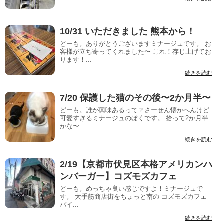
10/31 いただきました 熊本から！
どーも。ありがとうございますミナージュです。 お
客様が立ち寄ってくれました〜 これ！存じ上げてお
ります！...
続きを読む
7/20 保護した猫のその後〜2か月半〜
どーも。誰が興味あるって？さーせん懐かへんけど
可愛すぎるミナージュのぼくです。 拾って2か月半
かな〜 ...
続きを読む
2/19【京都市伏見区本格アメリカンハ
ンバーガー】コズモズカフェ
どーも。めっちゃ良い感じですよ！ミナージュで
す。 大手筋商店街をちょっと南の コズモズカフェ
バイ...
続きを読む